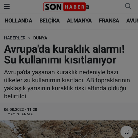
HOLLANDA
BELÇİKA
ALMANYA
FRANSA
AVU
HOLLANDA
HOLLANDA
Nöbetçi Eczaneler
HABERLER
DÜNYA
BELÇİKA
BELÇİKA
Hava Durumu
Avrupa'da kuraklık alarmı!
ALMANYA
ALMANYA
Trafik Durumu
Su kullanımı kısıtlanıyor
FRANSA
TÜRKİYE
Süper Lig Puan Durumu ve Fikstür
Avrupa'da yaşanan kuraklık nedeniyle bazı
ülkeler su kullanımın kısıtladı. AB topraklarının
AVUSTURYA
DÜNYA
Tüm Manşetler
yaklaşık yarısının kuraklık riski altında olduğu
belirtildi.
SAĞLIK - YAŞAM
BİLİM-TEKNOLOJİ
Son Dakika Haberleri
06.08.2022 - 11:28
YAYINLANMA
BİLİM-TEKNOLOJİ
SAĞLIK
Haber Arşivi
FOTO GALERİ