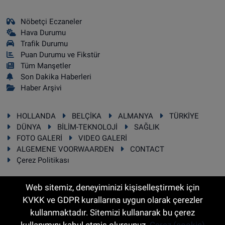
Nöbetçi Eczaneler
Hava Durumu
Trafik Durumu
Puan Durumu ve Fikstür
Tüm Manşetler
Son Dakika Haberleri
Haber Arşivi
HOLLANDA
BELÇİKA
ALMANYA
TÜRKİYE
DÜNYA
BİLİM-TEKNOLOJİ
SAĞLIK
FOTO GALERİ
VIDEO GALERİ
ALGEMENE VOORWAARDEN
CONTACT
Çerez Politikası
Web sitemiz, deneyiminizi kişiselleştirmek için
KVKK ve GDPR kurallarına uygun olarak çerezler
RSS
Copyright © 2025 Sonhaber.eu Her hakkı saklıdır.
kullanmaktadır. Sitemizi kullanarak bu çerez