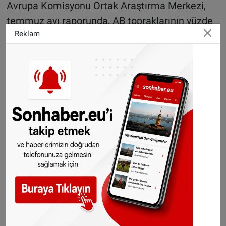
Avrupa Komisyonu Ortak Araştırma Merkezi,
temmuz ayı raporunda, AB topraklarının yüzde
Reklam
46'sının uyarı düzeyinde kuraklığa maruz
kaldığını açıkladı.
Hazırlanan raporda İtalya'nın kuzeyindeki Po
Nehri havzasının kuraklık şiddetiyle karşı
karşıya kalmasıyla ülkenin "ağır bir darbe aldığı"
kaydedildi.
Raporda, İspanya'da su rezervuar hacimlerinin
halihazırda 10 yıllık ortalamanın yüzde 31
altında olduğuna dikkat çekildi.
Mahsul verimi düştü
AB araştırmacıları ayrıca, su eksikliğinin ve