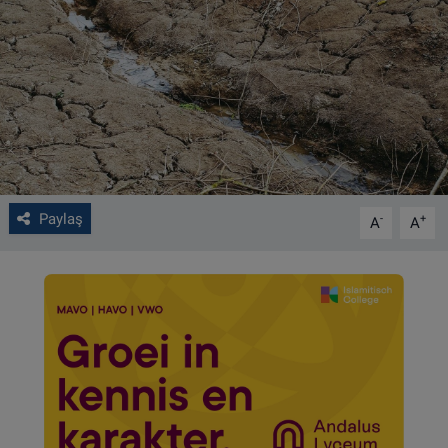
VIDEO GALERİ
ALGEMENE VOORWAARDEN
CONTACT
Çerez Politikası
Paylaş
-
+
A
A