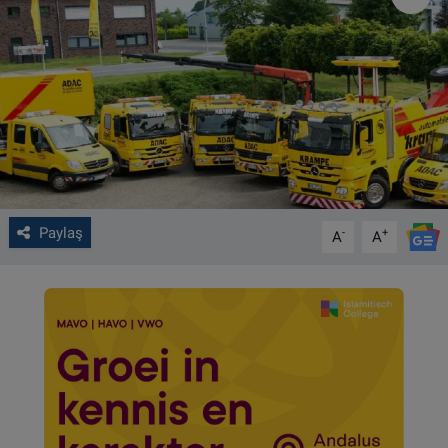
VIDEO GALERİ
ALGEMENE VOORWAARDEN
CONTACT
Çerez Politikası
Paylaş
-
+
A
A