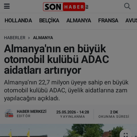
HOLLANDA
BELÇİKA
ALMANYA
FRANSA
AVU
HOLLANDA
HOLLANDA
Nöbetçi Eczaneler
HABERLER
ALMANYA
BELÇİKA
BELÇİKA
Hava Durumu
Almanya'nın en büyük
ALMANYA
ALMANYA
Trafik Durumu
otomobil kulübü ADAC
aidatları artırıyor
FRANSA
TÜRKİYE
Süper Lig Puan Durumu ve Fikstür
Almanya’nın 22,7 milyon üyeye sahip en büyük
AVUSTURYA
DÜNYA
Tüm Manşetler
otomobil kulübü ADAC, üyelik aidatlarına zam
yapılacağını açıkladı.
SAĞLIK - YAŞAM
BİLİM-TEKNOLOJİ
Son Dakika Haberleri
HABER MERKEZI
25.05.2026 - 14:28
2 DK
BİLİM-TEKNOLOJİ
SAĞLIK
Haber Arşivi
EDITÖR
YAYINLANMA
OKUNMA SÜRESI
FOTO GALERİ