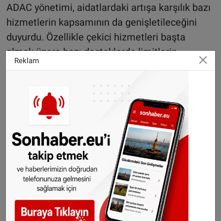
ADAC yönetimi, aidatlardaki artışa karşılık bazı
hizmetlerin kapsamının da genişletileceğini
duyurdu. Özellikle çekici hizmetleri başta
olmak üzere bazı desteklerde limitlerin
Reklam
artırılmasının planlandığı belirtildi.
ADAC Başkanı Christian Reinicke, ekonomik
koşulların zorlaştığını ancak üyelere sunulan
hizmet kalitesinin korunacağını ve mevcut
kapasiteden taviz verilmeyeceğini söyledi.
Hollanda'daki polis
müdahalesiyle gündeme
gelen Filistinli çiftin
bebeği aileden alındı