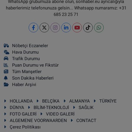
WhatsApp grubumuza abone olun, sonhaber.eu ayrıcalığıyla
haberlerimiz telefonunuza gelsin... Whatsapp numaramız: +31
685 23 25 71
Nöbetçi Eczaneler
Hava Durumu
Trafik Durumu
Puan Durumu ve Fikstür
Tüm Manşetler
Son Dakika Haberleri
Haber Arşivi
HOLLANDA
BELÇİKA
ALMANYA
TÜRKİYE
DÜNYA
BİLİM-TEKNOLOJİ
SAĞLIK
FOTO GALERİ
VIDEO GALERİ
ALGEMENE VOORWAARDEN
CONTACT
Çerez Politikası