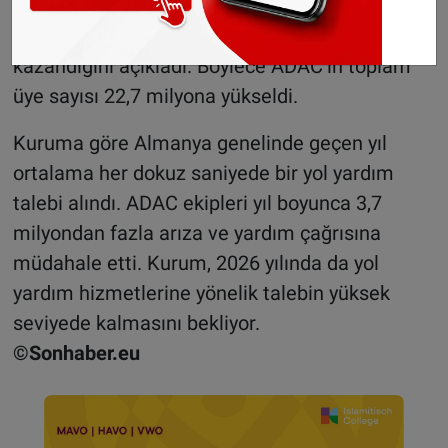
Üye sayısı 22,7 milyona ulaştı
Kulüp, geçen yıl yaklaşık 490 bin yeni üye
kazandığını açıkladı. Böylece ADAC’ın toplam
üye sayısı 22,7 milyona yükseldi.
Kuruma göre Almanya genelinde geçen yıl
ortalama her dokuz saniyede bir yol yardım
talebi alındı. ADAC ekipleri yıl boyunca 3,7
milyondan fazla arıza ve yardım çağrısına
müdahale etti. Kurum, 2026 yılında da yol
yardım hizmetlerine yönelik talebin yüksek
seviyede kalmasını bekliyor.
©Sonhaber.eu