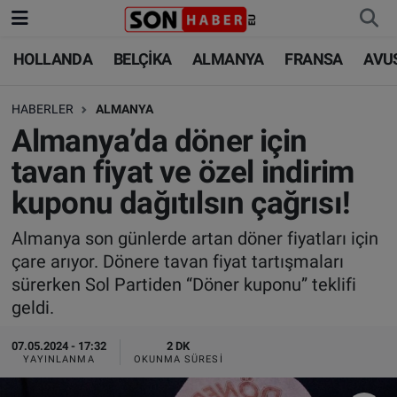
HOLLANDA
BELÇİKA
ALMANYA
FRANSA
AVU
HOLLANDA
HOLLANDA
Nöbetçi Eczaneler
HABERLER
ALMANYA
BELÇİKA
BELÇİKA
Hava Durumu
Almanya’da döner için
ALMANYA
ALMANYA
Trafik Durumu
tavan fiyat ve özel indirim
kuponu dağıtılsın çağrısı!
FRANSA
TÜRKİYE
Süper Lig Puan Durumu ve Fikstür
Almanya son günlerde artan döner fiyatları için
AVUSTURYA
DÜNYA
Tüm Manşetler
çare arıyor. Dönere tavan fiyat tartışmaları
sürerken Sol Partiden “Döner kuponu” teklifi
SAĞLIK - YAŞAM
BİLİM-TEKNOLOJİ
Son Dakika Haberleri
geldi.
BİLİM-TEKNOLOJİ
SAĞLIK
Haber Arşivi
07.05.2024 - 17:32
2 DK
YAYINLANMA
OKUNMA SÜRESI
FOTO GALERİ