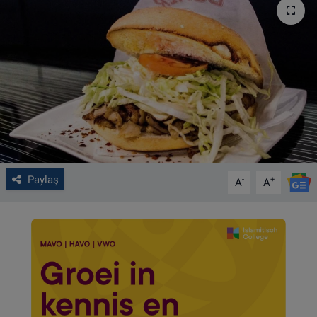
VIDEO GALERİ
ALGEMENE VOORWAARDEN
CONTACT
Çerez Politikası
Paylaş
-
+
A
A