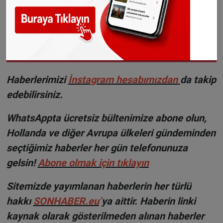
Avrupa'da elektronik
cihazlar için garanti
sonrası tamir hakkı
yürürlüğe girdi
H
aberlerimizi
İnsta
gram hesabımızdan
da takip
edebilirsiniz.
WhatsAppta ücretsiz bültenimize abone olun,
Hollanda ve diğer Avrupa ülkeleri gündeminden
seçtiğimiz haberler her gün telefonunuza
gelsin!
Abone olmak için tıklayın
Sitemizde yayımlanan haberlerin her türlü
hakkı
SONHABER.eu
’
ya aittir. Haberin linki
kaynak olarak gösterilmeden alınan haberler