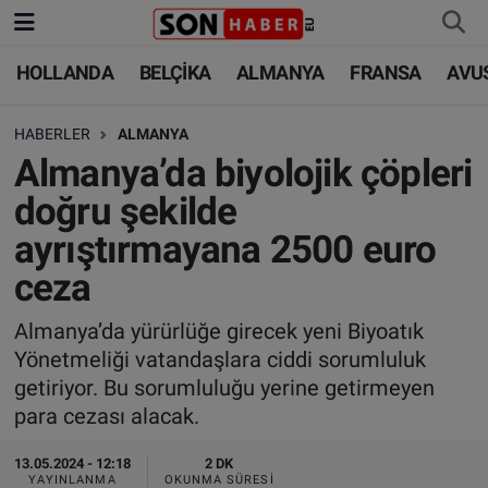
HOLLANDA
BELÇİKA
ALMANYA
FRANSA
AVU
HOLLANDA
HOLLANDA
Nöbetçi Eczaneler
HABERLER
ALMANYA
BELÇİKA
BELÇİKA
Hava Durumu
Almanya’da biyolojik çöpleri
ALMANYA
ALMANYA
Trafik Durumu
doğru şekilde
ayrıştırmayana 2500 euro
FRANSA
TÜRKİYE
Süper Lig Puan Durumu ve Fikstür
ceza
AVUSTURYA
DÜNYA
Tüm Manşetler
Almanya’da yürürlüğe girecek yeni Biyoatık
Yönetmeliği vatandaşlara ciddi sorumluluk
SAĞLIK - YAŞAM
BİLİM-TEKNOLOJİ
Son Dakika Haberleri
getiriyor. Bu sorumluluğu yerine getirmeyen
para cezası alacak.
BİLİM-TEKNOLOJİ
SAĞLIK
Haber Arşivi
13.05.2024 - 12:18
2 DK
FOTO GALERİ
YAYINLANMA
OKUNMA SÜRESI