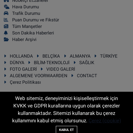
Nöbetçi Eczaneler
Hava Durumu
Trafik Durumu
Puan Durumu ve Fikstür
Tüm Manşetler
Son Dakika Haberleri
Haber Arşivi
HOLLANDA
BELÇİKA
ALMANYA
TÜRKİYE
DÜNYA
BİLİM-TEKNOLOJİ
SAĞLIK
FOTO GALERİ
VIDEO GALERİ
ALGEMENE VOORWAARDEN
CONTACT
Çerez Politikası
Web sitemiz, deneyiminizi kişiselleştirmek için
KVKK ve GDPR kurallarına uygun olarak çerezler
RSS
Copyright © 2025 Sonhaber.eu Her hakkı saklıdır.
kullanmaktadır. Sitemizi kullanarak bu çerez
kullanımını kabul etmiş olursunuz.
Çerez (cookie)
Haber Yazılımı:
TE Bilişim
KABUL ET