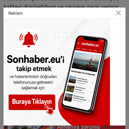
kaliteyi düşürebiliyor ve çevreye zarar veriyor.
Reklam
Yeni düzenlemede biyolojik çöp kutularında en
fazla yüzde 1 oranında yabancı maddeye izin
verilecek.
©Sonhaber.eu
H
aberlerimizi
İnsta
gram hesabımızdan
da takip
edebilirsiniz.
WhatsAppta ücretsiz bültenimize abone olun,
Hollanda ve diğer Avrupa ülkeleri gündeminden
seçtiğimiz haberler her gün telefonunuza
gelsin!
Abone olmak için tıklayın
Almanya zorunlu