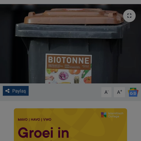
VIDEO GALERİ
ALGEMENE VOORWAARDEN
CONTACT
Çerez Politikası
Paylaş
-
+
A
A