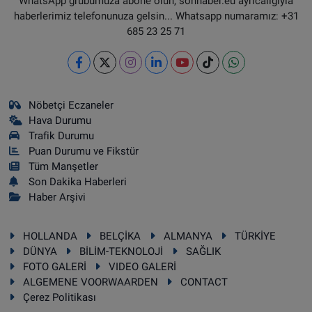
WhatsApp grubumuza abone olun, sonhaber.eu ayrıcalığıyla
haberlerimiz telefonunuza gelsin... Whatsapp numaramız: +31
685 23 25 71
Nöbetçi Eczaneler
Hava Durumu
Trafik Durumu
Puan Durumu ve Fikstür
Tüm Manşetler
Son Dakika Haberleri
Haber Arşivi
HOLLANDA
BELÇİKA
ALMANYA
TÜRKİYE
DÜNYA
BİLİM-TEKNOLOJİ
SAĞLIK
FOTO GALERİ
VIDEO GALERİ
ALGEMENE VOORWAARDEN
CONTACT
Çerez Politikası