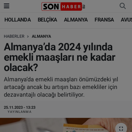
HOLLANDA
BELÇİKA
ALMANYA
FRANSA
AVU
HOLLANDA
HOLLANDA
Nöbetçi Eczaneler
HABERLER
ALMANYA
BELÇİKA
BELÇİKA
Hava Durumu
Almanya’da 2024 yılında
ALMANYA
ALMANYA
Trafik Durumu
emekli maaşları ne kadar
olacak?
FRANSA
TÜRKİYE
Süper Lig Puan Durumu ve Fikstür
Almanya’da emekli maaşları önümüzdeki yıl
AVUSTURYA
DÜNYA
Tüm Manşetler
artacağı ancak bu artışın bazı emekliler için
dezavantajlı olacağı belirtiliyor.
SAĞLIK - YAŞAM
BİLİM-TEKNOLOJİ
Son Dakika Haberleri
25.11.2023 - 13:23
BİLİM-TEKNOLOJİ
SAĞLIK
Haber Arşivi
YAYINLANMA
FOTO GALERİ