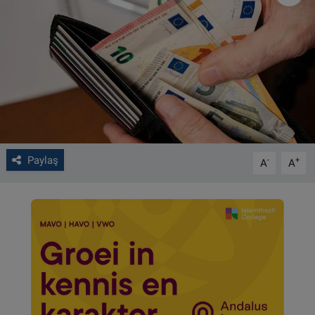
VIDEO GALERİ
ALGEMENE VOORWAARDEN
CONTACT
Çerez Politikası
Paylaş
-
+
A
A