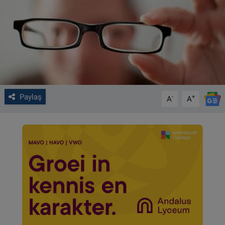
VIDEO GALERİ
ALGEMENE VOORWAARDEN
CONTACT
Çerez Politikası
Paylaş
-
+
A
A