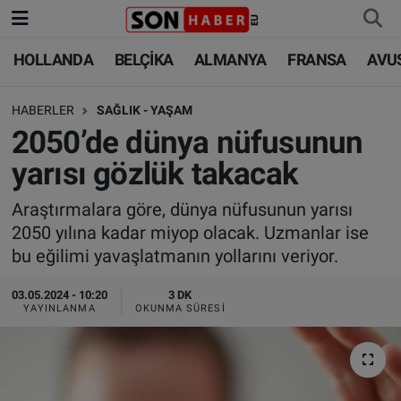
HOLLANDA
BELÇİKA
ALMANYA
FRANSA
AVU
HOLLANDA
HOLLANDA
Nöbetçi Eczaneler
HABERLER
SAĞLIK - YAŞAM
BELÇİKA
BELÇİKA
Hava Durumu
2050’de dünya nüfusunun
ALMANYA
ALMANYA
Trafik Durumu
yarısı gözlük takacak
FRANSA
TÜRKİYE
Süper Lig Puan Durumu ve Fikstür
Araştırmalara göre, dünya nüfusunun yarısı
2050 yılına kadar miyop olacak. Uzmanlar ise
AVUSTURYA
DÜNYA
Tüm Manşetler
bu eğilimi yavaşlatmanın yollarını veriyor.
SAĞLIK - YAŞAM
BİLİM-TEKNOLOJİ
Son Dakika Haberleri
03.05.2024 - 10:20
3 DK
YAYINLANMA
OKUNMA SÜRESI
BİLİM-TEKNOLOJİ
SAĞLIK
Haber Arşivi
FOTO GALERİ