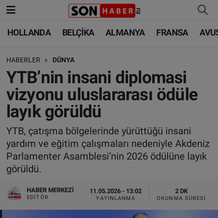
HOLLANDA
BELÇİKA
ALMANYA
FRANSA
AVU
HOLLANDA
HOLLANDA
Nöbetçi Eczaneler
HABERLER
DÜNYA
BELÇİKA
BELÇİKA
Hava Durumu
YTB’nin insani diplomasi
ALMANYA
ALMANYA
Trafik Durumu
vizyonu uluslararası ödüle
layık görüldü
FRANSA
TÜRKİYE
Süper Lig Puan Durumu ve Fikstür
YTB, çatışma bölgelerinde yürüttüğü insani
AVUSTURYA
DÜNYA
Tüm Manşetler
yardım ve eğitim çalışmaları nedeniyle Akdeniz
Parlamenter Asamblesi’nin 2026 ödülüne layık
SAĞLIK - YAŞAM
BİLİM-TEKNOLOJİ
Son Dakika Haberleri
görüldü.
BİLİM-TEKNOLOJİ
SAĞLIK
Haber Arşivi
HABER MERKEZI
11.05.2026 - 13:02
2 DK
EDITÖR
YAYINLANMA
OKUNMA SÜRESI
FOTO GALERİ