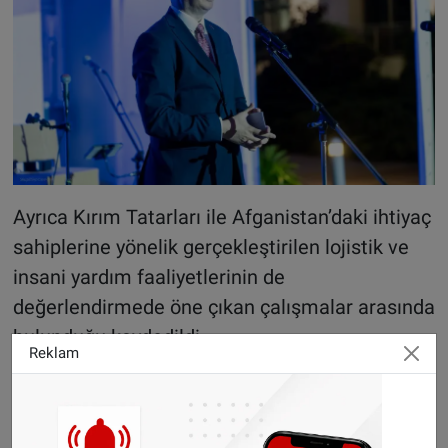
Ayrıca Kırım Tatarları ile Afganistan’daki ihtiyaç
sahiplerine yönelik gerçekleştirilen lojistik ve
insani yardım faaliyetlerinin de
değerlendirmede öne çıkan çalışmalar arasında
bulunduğu kaydedildi.
Reklam
Ödülü Murat Kazancı teslim ald
ı
PAM delegeleri, uluslararası kurum temsilcileri
ve TBMM Akdeniz Parlamenter Asamblesi