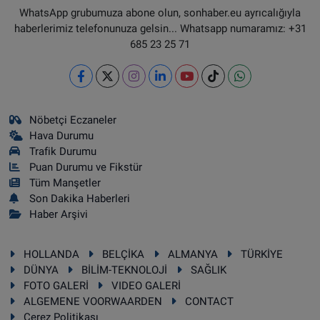
WhatsApp grubumuza abone olun, sonhaber.eu ayrıcalığıyla
haberlerimiz telefonunuza gelsin... Whatsapp numaramız: +31
685 23 25 71
Nöbetçi Eczaneler
Hava Durumu
Trafik Durumu
Puan Durumu ve Fikstür
Tüm Manşetler
Son Dakika Haberleri
Haber Arşivi
HOLLANDA
BELÇİKA
ALMANYA
TÜRKİYE
DÜNYA
BİLİM-TEKNOLOJİ
SAĞLIK
FOTO GALERİ
VIDEO GALERİ
ALGEMENE VOORWAARDEN
CONTACT
Çerez Politikası