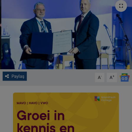
VIDEO GALERİ
ALGEMENE VOORWAARDEN
CONTACT
Çerez Politikası
Paylaş
-
+
A
A