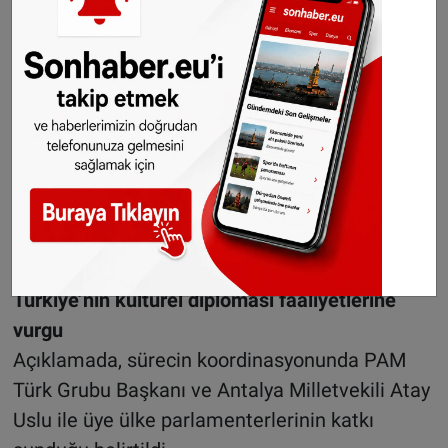
üyelerinin katıldığı törende ödül, YTB adına
Başkan Yardımcısı Murat Kazancı tarafından
teslim alındı.
Kazancı törende yaptığı konuşmada, kalıcı
barışın ancak adalet temelinde
sağlanabileceğini belirterek, ödülün YTB’nin
insan odaklı çalışmalarına yönelik uluslararası
bir takdir niteliği taşıdığını ifade etti.
Türkiye’nin kültürel diplomasi faaliyetlerine
vurgu
Açıklamada, sürecin koordinasyonunda PAM
Türk Grubu Başkanı ve Antalya Milletvekili Atay
Uslu ile üye ülke parlamenterlerinin katkı