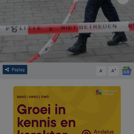
VIDEO GALERİ
ALGEMENE VOORWAARDEN
CONTACT
Çerez Politikası
Paylaş
-
+
A
A