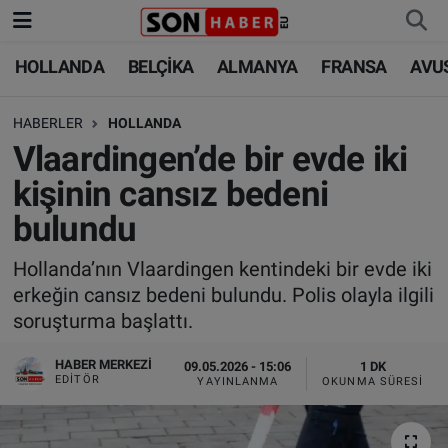
HOLLANDA
BELÇİKA
ALMANYA
FRANSA
AVU
HOLLANDA
HOLLANDA
Nöbetçi Eczaneler
HABERLER
HOLLANDA
BELÇİKA
BELÇİKA
Hava Durumu
Vlaardingen’de bir evde iki
ALMANYA
ALMANYA
Trafik Durumu
kişinin cansız bedeni
bulundu
FRANSA
TÜRKİYE
Süper Lig Puan Durumu ve Fikstür
Hollanda’nın Vlaardingen kentindeki bir evde iki
AVUSTURYA
DÜNYA
Tüm Manşetler
erkeğin cansız bedeni bulundu. Polis olayla ilgili
soruşturma başlattı.
SAĞLIK - YAŞAM
BİLİM-TEKNOLOJİ
Son Dakika Haberleri
HABER MERKEZI
09.05.2026 - 15:06
1 DK
BİLİM-TEKNOLOJİ
SAĞLIK
Haber Arşivi
EDITÖR
YAYINLANMA
OKUNMA SÜRESI
FOTO GALERİ