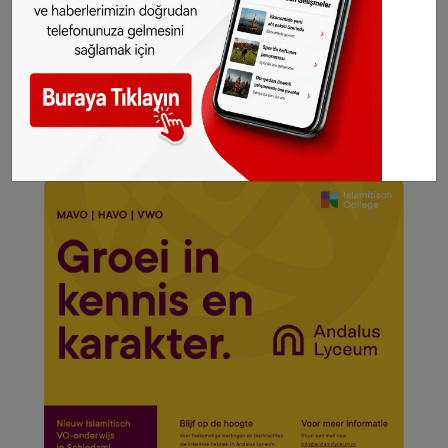
kadar artırabilir
Polisin olayla ilgili soruşturmasının sürdüğü
bildirildi.
©Sonhaber.eu