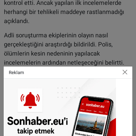
kontrol etti. Ancak yapılan ilk incelemelerde
herhangi bir tehlikeli maddeye rastlanmadığı
açıklandı.
Adli soruşturma ekiplerinin olayın nasıl
gerçekleştiğini araştırdığı bildirildi. Polis,
ölümlerin kesin nedeninin yapılacak
incelemelerin ardından netleşeceğini belirtti.
Reklam
Hayatını kaybeden kişilerin kimlikleri henüz
açıklanmadı. Ayrıca kişilerin ne kadar süredir
evde bulunduğunun da henüz bilinmediği ifade
edildi.
Kuraklık meyve ve sebze
fiyatlarını yüzde 20'ye