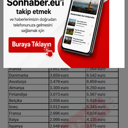
ortalama maaşın yüzde 100’ünü, diğeri ise
yarı zamanlı çalışarak yüzde 67’sini
kazanıyor.