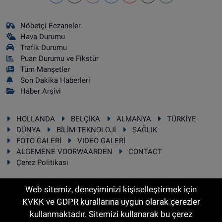
Nöbetçi Eczaneler
Hava Durumu
Trafik Durumu
Puan Durumu ve Fikstür
Tüm Manşetler
Son Dakika Haberleri
Haber Arşivi
HOLLANDA
BELÇİKA
ALMANYA
TÜRKİYE
DÜNYA
BİLİM-TEKNOLOJİ
SAĞLIK
FOTO GALERİ
VIDEO GALERİ
ALGEMENE VOORWAARDEN
CONTACT
Çerez Politikası
Web sitemiz, deneyiminizi kişiselleştirmek için
KVKK ve GDPR kurallarına uygun olarak çerezler
RSS
Copyright © 2025 Sonhaber.eu Her hakkı saklıdır.
kullanmaktadır. Sitemizi kullanarak bu çerez