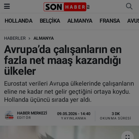
HOLLANDA
BELÇİKA
ALMANYA
FRANSA
AVU
HOLLANDA
HOLLANDA
Nöbetçi Eczaneler
HABERLER
ALMANYA
BELÇİKA
BELÇİKA
Hava Durumu
Avrupa’da çalışanların en
ALMANYA
ALMANYA
Trafik Durumu
fazla net maaş kazandığı
ülkeler
FRANSA
TÜRKİYE
Süper Lig Puan Durumu ve Fikstür
Eurostat verileri Avrupa ülkelerinde çalışanların
AVUSTURYA
DÜNYA
Tüm Manşetler
eline ne kadar net gelir geçtiğini ortaya koydu.
Hollanda üçüncü sırada yer aldı.
SAĞLIK - YAŞAM
BİLİM-TEKNOLOJİ
Son Dakika Haberleri
HABER MERKEZI
09.05.2026 - 14:40
3 DK
BİLİM-TEKNOLOJİ
SAĞLIK
Haber Arşivi
EDITÖR
YAYINLANMA
OKUNMA SÜRESI
FOTO GALERİ