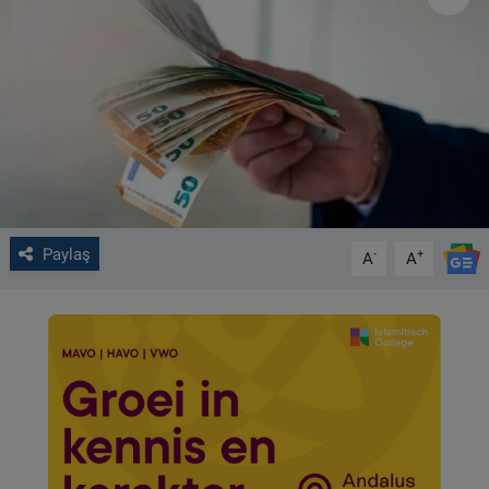
VIDEO GALERİ
ALGEMENE VOORWAARDEN
CONTACT
Çerez Politikası
Paylaş
-
+
A
A