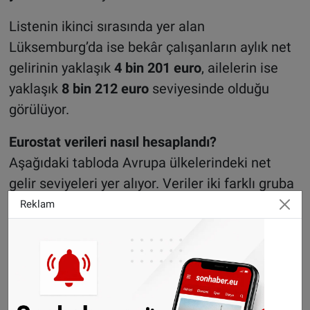
Listenin ikinci sırasında yer alan
Lüksemburg’da ise bekâr çalışanların aylık net
gelirinin yaklaşık
4 bin 201 euro
, ailelerin ise
yaklaşık
8 bin 212 euro
seviyesinde olduğu
görülüyor.
Eurostat verileri nasıl hesaplandı?
Aşağıdaki tabloda Avrupa ülkelerindeki net
gelir seviyeleri yer alıyor. Veriler iki farklı gruba
göre hazırlanmış durumda:
Reklam
Çocuksuz ve ortalama maaşın yüzde
100’ünü kazanan bekâr çalışanlar.
İki çocuklu çift gelirli aileler. Bu ailelerde
ebeveynlerden biri tam zamanlı çalışarak