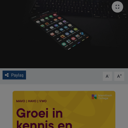
VIDEO GALERİ
ALGEMENE VOORWAARDEN
CONTACT
Çerez Politikası
Paylaş
-
+
A
A