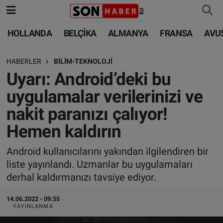
HOLLANDA
BELÇİKA
ALMANYA
FRANSA
AVU
HOLLANDA
HOLLANDA
Nöbetçi Eczaneler
HABERLER
BİLİM-TEKNOLOJİ
BELÇİKA
BELÇİKA
Hava Durumu
Uyarı: Android’deki bu
ALMANYA
ALMANYA
Trafik Durumu
uygulamalar verilerinizi ve
nakit paranızı çalıyor!
FRANSA
TÜRKİYE
Süper Lig Puan Durumu ve Fikstür
Hemen kaldırın
AVUSTURYA
DÜNYA
Tüm Manşetler
Android kullanıcılarını yakından ilgilendiren bir
liste yayınlandı. Uzmanlar bu uygulamaları
SAĞLIK - YAŞAM
BİLİM-TEKNOLOJİ
Son Dakika Haberleri
derhal kaldırmanızı tavsiye ediyor.
BİLİM-TEKNOLOJİ
SAĞLIK
Haber Arşivi
14.06.2022 - 09:55
YAYINLANMA
FOTO GALERİ