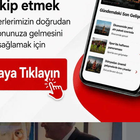
n gerekli tüm gayreti göstereceğini dile
 Hollanda arasındaki ilişkiler bakımından
Hollanda arasındaki ilişkilere katkıda
daşlarımızın talep ve beklentilerinin
örev bölgemizdeki yerel yönetimler ve
tirmek olacaktır.” şeklinde açıklama yaptı.
Hakan Cengiz