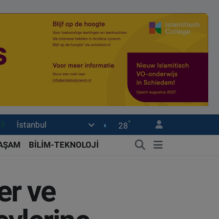
°
İstanbul
03
28
17
YAŞAM
BİLİM-TEKNOLOJİ
16
85
er ve
7
33