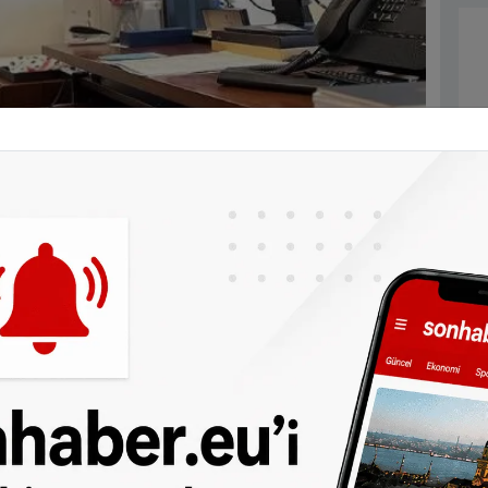
d eyaletlerindeki vatandaşlarımıza hizmet
a 15 Aralık 2022 tarihinde göreve
fi Birinci Sınıf Başkonsolos Engin Arıkan’ın
inde vatandaşlarımıza etkin ve süratli hizmet
luşturma konusunda önemli aşama kaydettiği
 yana Amsterdam şehir merkezindeki
ğini belirten Ersoy, konsolosluğun hizmet
ı temsil eden sivil toplum kuruluşlarıyla