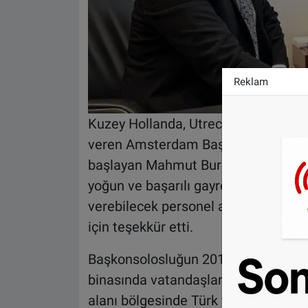
Reklam
Kuzey Hollanda, Utrecht ve Flevolan
veren Amsterdam Başkonsolosluğund
başlayan Mahmut Burak Ersoy’da sele
yoğun ve başarılı gayretleri netices
verebilecek personel altyapısını o
için teşekkür etti.
Başkonsolosluğun 2018 yılından bu
binasında vatandaşlara hizmet verdi
alanı bölgesinde Türk toplumu, onlar