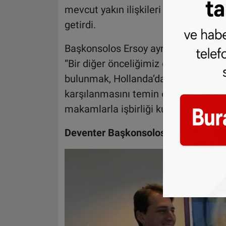
mevcut yakın ilişkileri sürdürmek içi
getirdi.
Başkonsolos Ersoy ayrıca Türkiye ile
“Bir diğer önceliğimiz de Türkiye ile 
bulunmak, Hollanda’da yaşayan vatan
karşılanmasını temin etmek üzere g
makamlarla işbirliği kurmak ve geliş
Deventer Başkonsolosu Muammer 