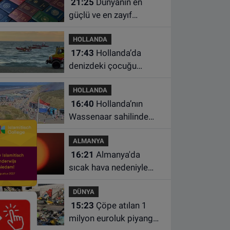
21:25
Dünyanın en
borcunuzu kontrol edin
güçlü ve en zayıf
pasaportları belli oldu
HOLLANDA
17:43
Hollanda’da
denizdeki çocuğu
kurtarmaya çalışan iki
HOLLANDA
kadın hayatını yitirdi
16:40
Hollanda’nın
Wassenaar sahilinde
yangın: Plajdakiler
ALMANYA
bölgeden tahliye edildi
16:21
Almanya'da
sıcak hava nedeniyle
ölenlerin sayısı 10 bine
DÜNYA
yaklaştı
15:23
Çöpe atılan 1
milyon euroluk piyango