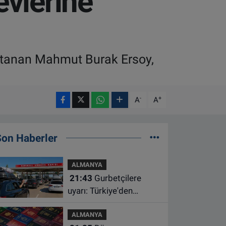
evlerine
atanan Mahmut Burak Ersoy,
-
+
A
A
Son Haberler
ALMANYA
21:43
Gurbetçilere
uyarı: Türkiye'den
çıkmadan önce ücretli
ALMANYA
geçiş ve trafik