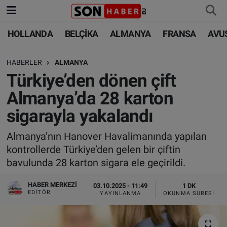
HOLLANDA
BELÇİKA
ALMANYA
FRANSA
AVU
HOLLANDA
HOLLANDA
Nöbetçi Eczaneler
HABERLER
ALMANYA
BELÇİKA
BELÇİKA
Hava Durumu
Türkiye’den dönen çift
ALMANYA
ALMANYA
Trafik Durumu
Almanya’da 28 karton
sigarayla yakalandı
FRANSA
TÜRKİYE
Süper Lig Puan Durumu ve Fikstür
Almanya’nın Hanover Havalimanında yapılan
AVUSTURYA
DÜNYA
Tüm Manşetler
kontrollerde Türkiye’den gelen bir çiftin
bavulunda 28 karton sigara ele geçirildi.
SAĞLIK - YAŞAM
BİLİM-TEKNOLOJİ
Son Dakika Haberleri
HABER MERKEZI
03.10.2025 - 11:49
1 DK
BİLİM-TEKNOLOJİ
SAĞLIK
Haber Arşivi
EDITÖR
YAYINLANMA
OKUNMA SÜRESI
FOTO GALERİ