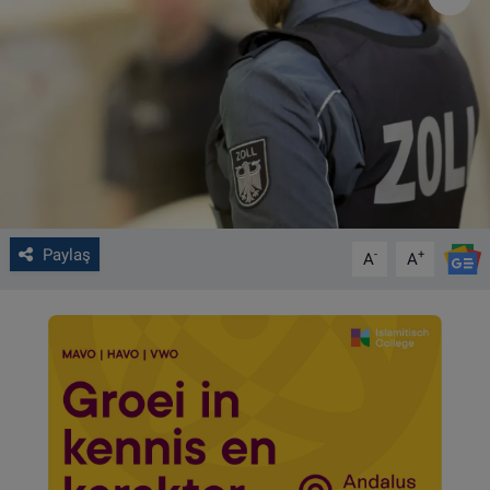
VIDEO GALERİ
ALGEMENE VOORWAARDEN
CONTACT
Çerez Politikası
Paylaş
-
+
A
A