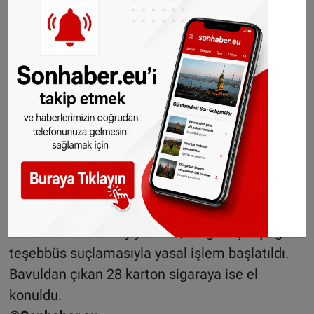
Hannover Başgümrük Dairesi Sözcüsü Enrico
Bacher, yolcuların 20 paket sigara getirme
hakkı bulunduğunu hatırlatırken, “Yolcuların
serbest miktarı geçtiğini sık sık görüyoruz, ama
bu kadar büyük miktara nadiren rastlıyoruz”
dedi.
Yolcu hakkında olay yerinde, vergi kaçakçılığına
teşebbüs suçlamasıyla yasal işlem başlatıldı.
Bavuldan çıkan 28 karton sigaraya ise el
konuldu.