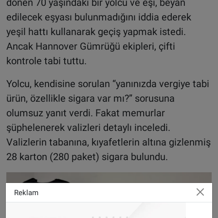
dönen 70 yaşındaki bir yolcu ve eşi, beyan
edilecek eşyası bulunmadığını iddia ederek
yeşil hattı kullanarak geçiş yapmak istedi.
Ancak Hannover Gümrüğü ekipleri, çifti
kontrole tabi tuttu.
Yolcu, kendisine sorulan “yanınızda vergiye tabi
ürün, özellikle sigara var mı?” sorusuna
olumsuz yanıt verdi. Fakat memurlar
şüphelenerek valizleri detaylı inceledi.
Valizlerin tabanına, kıyafetlerin altına gizlenmiş
28 karton (280 paket) sigara bulundu.
Reklam