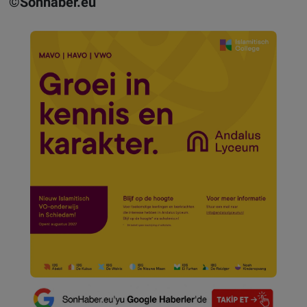
©Sonhaber.eu