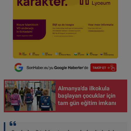
Almanya'da ilkokula
başlayan çocuklar için
tam gün eğitim imkanı