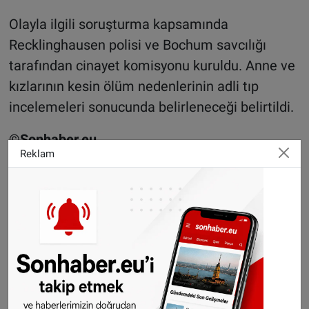
Olayla ilgili soruşturma kapsamında
Recklinghausen polisi ve Bochum savcılığı
tarafından cinayet komisyonu kuruldu. Anne ve
kızlarının kesin ölüm nedenlerinin adli tıp
incelemeleri sonucunda belirleneceği belirtildi.
©Sonhaber.eu
Reklam
H
aberlerimizi
İnsta
gram hesabımızdan
da takip
edebilirsiniz.
WhatsAppta ücretsiz bültenimize abone olun,
Hollanda ve diğer Avrupa ülkeleri gündeminden
seçtiğimiz haberler her gün telefonunuza
gelsin!
Abone olmak için tıklayın