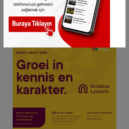
Sitemizde yayımlanan haberlerin her türlü
hakkı
SONHABER.eu
’ya aittir. Haberin linki
kaynak olarak gösterilmeden alınan haberler
için hukuki işlem başlatılacaktır.