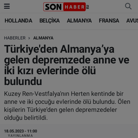
HOLLANDA
BELÇİKA
ALMANYA
FRANSA
AVU
HOLLANDA
HOLLANDA
Nöbetçi Eczaneler
HABERLER
ALMANYA
BELÇİKA
BELÇİKA
Hava Durumu
Türkiye'den Almanya’ya
ALMANYA
ALMANYA
Trafik Durumu
gelen depremzede anne ve
iki kızı evlerinde ölü
FRANSA
TÜRKİYE
Süper Lig Puan Durumu ve Fikstür
bulundu
AVUSTURYA
DÜNYA
Tüm Manşetler
Kuzey Ren-Vestfalya'nın Herten kentinde bir
anne ve iki çocuğu evlerinde ölü bulundu. Ölen
SAĞLIK - YAŞAM
BİLİM-TEKNOLOJİ
Son Dakika Haberleri
kişilerin Türkiye’den gelen depremzedeler
olduğu belirtildi.
BİLİM-TEKNOLOJİ
SAĞLIK
Haber Arşivi
18.05.2023 - 11:00
FOTO GALERİ
YAYINLANMA