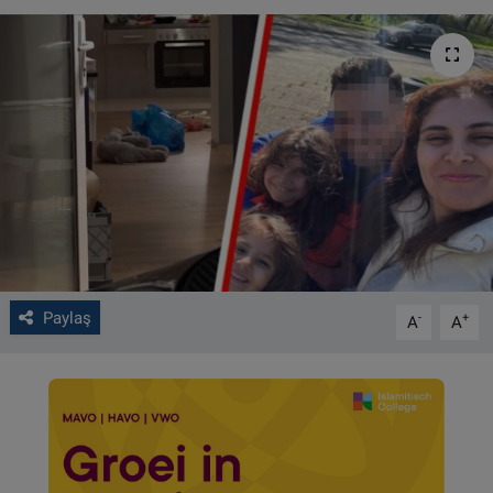
VIDEO GALERİ
ALGEMENE VOORWAARDEN
CONTACT
Çerez Politikası
Paylaş
-
+
A
A