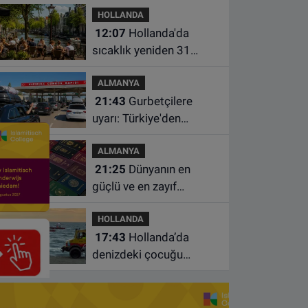
HOLLANDA
çocuk hayatını kaybetti
12:07
Hollanda'da
sıcaklık yeniden 31
dereceye çıkacak
ALMANYA
21:43
Gurbetçilere
uyarı: Türkiye'den
çıkmadan önce ücretli
ALMANYA
geçiş ve trafik
21:25
Dünyanın en
borcunuzu kontrol edin
güçlü ve en zayıf
pasaportları belli oldu
HOLLANDA
17:43
Hollanda’da
denizdeki çocuğu
kurtarmaya çalışan iki
kadın hayatını yitirdi