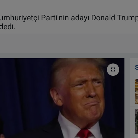
mhuriyetçi Parti'nin adayı Donald Trump z
dedi.