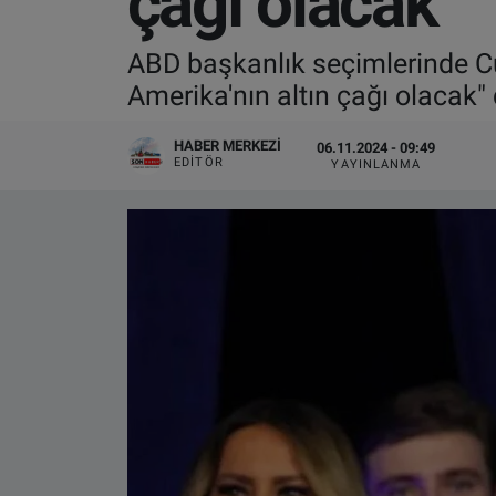
çağı olacak'
VIDEO GALERİ
ABD başkanlık seçimlerinde Cu
Amerika'nın altın çağı olacak" 
ALGEMENE VOORWAARDEN
HABER MERKEZI
06.11.2024 - 09:49
CONTACT
EDITÖR
YAYINLANMA
Çerez Politikası