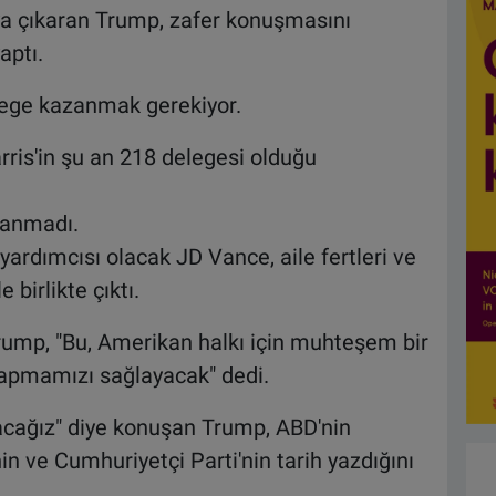
ya çıkaran Trump, zafer konuşmasını
aptı.
lege kazanmak gerekiyor.
ris'in şu an 218 delegesi olduğu
lanmadı.
ardımcısı olacak JD Vance, aile fertleri ve
birlikte çıktı.
rump, "Bu, Amerikan halkı için muhteşem bir
yapmamızı sağlayacak" dedi.
acağız" diye konuşan Trump, ABD'nin
inin ve Cumhuriyetçi Parti'nin tarih yazdığını