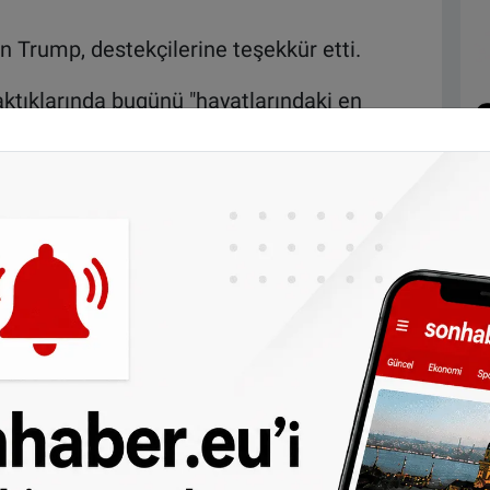
en Trump, destekçilerine teşekkür etti.
aktıklarında bugünü "hayatlarındaki en
elerini umduğunu söyleyen Trump,
tlardan geri almalarına atıfla, "Amerika
 yetki verdi" dedi.
iği eşi Melania Trump'a, çocuklarına ve JD
"tarihin en büyük siyasi geri dönüşlerinden
eçiciler Kurulu tarafından seçiliyor. Elli
sil ediliyor. Bir kişinin başkan seçilmesi için