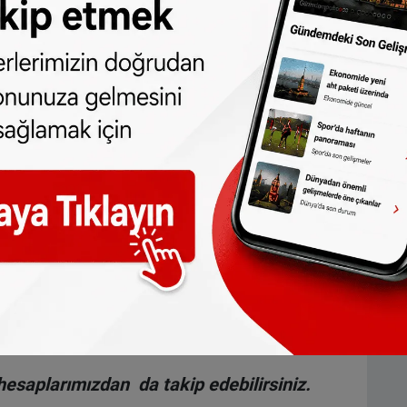
ı gerekiyor. Başkanlık seçimlerinde saat
ise 218 delege kazanmış gözüküyor.
a, Arkansas, Florida, Georgia, Idaho,
isiana, Mississippi, Missouri, Montana,
kota, Ohio, Oklahoma, Pennsylvania, South
essee, Utah, West Virginia, Wyoming.
rnia, Colorado, Connecticut, Delaware,
is, Maryland, Massachusetts, Minnesota, New
land, Vermont, Virginia ve Washington.
0 Ocak 2025'te yapılacak.
hesaplarımızdan da takip edebilirsiniz.