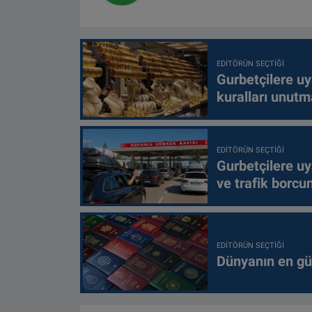
EDITÖRÜN SEÇTIĞI
Gurbetçilere uy
kuralları unutm
EDITÖRÜN SEÇTIĞI
Gurbetçilere uy
ve trafik borcu
EDITÖRÜN SEÇTIĞI
Dünyanın en güç