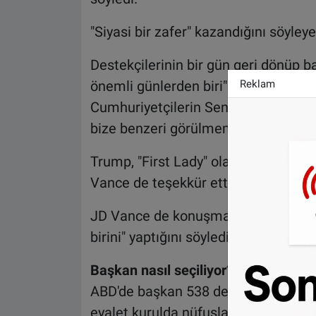
"Siyasi bir zafer" kazandığını söyley
Destekçilerinin bir gün geri dönüp b
Reklam
önemli günlerden biri" olarak görm
Cumhuriyetçilerin Senato'yu Demokra
bize benzeri görülmemiş ve güçlü bir
Trump, "First Lady" olarak hitap ett
Vance de teşekkür etti.
JD Vance de konuşmasında, Trump'ın 
birini" yaptığını söyledi.
Başkan nasıl seçiliyor?
ABD'de başkan 538 delegeden oluşan S
eyalet kurulda nüfusları oranında tem