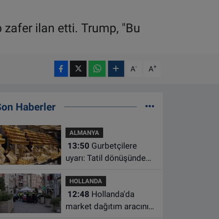
afer ilan etti. Trump, "Bu
-
+
A
A
Son Haberler
ALMANYA
13:50
Gurbetçilere
uyarı: Tatil dönüşünde
altın getirirken bu
HOLLANDA
kuralları unutmayın
12:48
Hollanda'da
market dağıtım aracının
çarptığı 3 yaşındaki