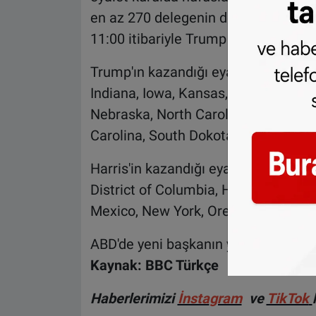
en az 270 delegenin desteğini almas
11:00 itibariyle Trump 266, Harris 
Trump'ın kazandığı eyaletler: Alabam
Indiana, Iowa, Kansas, Kentucky, Lou
Nebraska, North Carolina, North Do
Carolina, South Dokota, Texas, Tenn
Harris'in kazandığı eyaletler: Califo
District of Columbia, Hawaii, Illino
Mexico, New York, Oregon, Rhode Is
ABD'de yeni başkanın yemin töreni 2
Kaynak: BBC Türkçe
Haberlerimizi
İnsta
gram
ve
TikTok