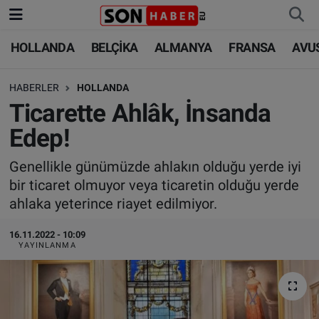
HOLLANDA
BELÇİKA
ALMANYA
FRANSA
AVU
HOLLANDA
HOLLANDA
Nöbetçi Eczaneler
HABERLER
HOLLANDA
BELÇİKA
BELÇİKA
Hava Durumu
Ticarette Ahlâk, İnsanda
ALMANYA
ALMANYA
Trafik Durumu
Edep!
FRANSA
TÜRKİYE
Süper Lig Puan Durumu ve Fikstür
Genellikle günümüzde ahlakın olduğu yerde iyi
bir ticaret olmuyor veya ticaretin olduğu yerde
AVUSTURYA
DÜNYA
Tüm Manşetler
ahlaka yeterince riayet edilmiyor.
SAĞLIK - YAŞAM
BİLİM-TEKNOLOJİ
Son Dakika Haberleri
16.11.2022 - 10:09
YAYINLANMA
BİLİM-TEKNOLOJİ
SAĞLIK
Haber Arşivi
FOTO GALERİ