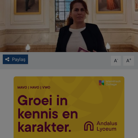
VIDEO GALERİ
ALGEMENE VOORWAARDEN
CONTACT
Çerez Politikası
Paylaş
-
+
A
A