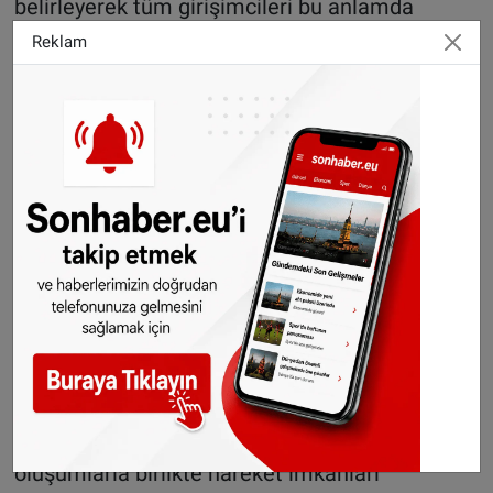
belirleyerek tüm girişimcileri bu anlamda
bilgilendirmeleri kaçınılmazdır.
Reklam
Özünden uzaklaşan her şeyin bozulmaya
mahkûm olduğu bilinciyle hareket edilerek bu
durumu hep birlikte iyileşmeye doğru
getirmemiz gerekmektedir.
İyi bir ticaret ahlakının oluşturulması için neler
yapılmalıdır konusunda ki benim naçizane
önerilerimi birkaç başlık ile siz değerli
okuyucularım ile paylaşmak isterim.
- Öncelikle şahsiyetli kişiler ve kadrolar
yetiştirilmeli
- Ekip çalışması ile organizeler veya güçlü
oluşumlarla birlikte hareket imkânları