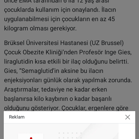
önce EMA tarafından 6 ila 12 yaş arası
çocuklarda kullanım için onaylandı. İlacın
uygulanabilmesi için çocukların en az 45
kilogram olması gerekiyor.
Brüksel Üniversitesi Hastanesi (UZ Brussel)
Çocuk Obezite Kliniği’nden Profesör Inge Gies,
liraglutidin kısa etkili bir ilaç olduğunu belirtti.
Gies, “Semaglutid’in aksine bu ilacın
enjeksiyonları günlük olarak yapılmak zorunda.
Araştırmalar, tedaviye ne kadar erken
başlanırsa kilo kaybının o kadar başarılı
olduğunu gösteriyor. Çocuklar, ergenlere göre
biraz daha iyi yanıt veriyor. Ayrıca obezite
Reklam
henüz uzun süredir mevcut değilse, ilacın etkisi
çok daha güçlü oluyor.” dedi.