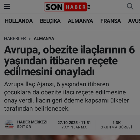
HOLLANDA
BELÇİKA
ALMANYA
FRANSA
AVU
HOLLANDA
HOLLANDA
Nöbetçi Eczaneler
HABERLER
ALMANYA
BELÇİKA
BELÇİKA
Hava Durumu
Avrupa, obezite ilaçlarının 6
ALMANYA
ALMANYA
Trafik Durumu
yaşından itibaren reçete
edilmesini onayladı
FRANSA
TÜRKİYE
Süper Lig Puan Durumu ve Fikstür
Avrupa İlaç Ajansı, 6 yaşından itibaren
AVUSTURYA
DÜNYA
Tüm Manşetler
çocuklara da obezite ilacı reçete edilmesine
onay verdi. İlacın geri ödeme kapsamı ülkeler
SAĞLIK - YAŞAM
BİLİM-TEKNOLOJİ
Son Dakika Haberleri
tarafından belirlenecek.
BİLİM-TEKNOLOJİ
SAĞLIK
Haber Arşivi
HABER MERKEZI
27.10.2025 - 11:51
1 DK
EDITÖR
YAYINLANMA
OKUNMA SÜRESI
FOTO GALERİ