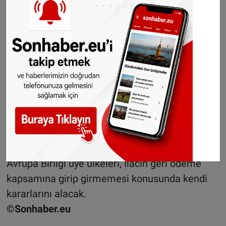
Gies, obezitenin kronik bir hastalık olduğuna
dikkat çekerek, “Bu nedenle ilaçla tedaviye
başlamak son derece mantıklı. Eğer yaşam
tarzı değişiklikleriyle yeterli sonuç alınamıyorsa,
artık elimizde güçlü ve güvenli bir alternatif
tedavi seçeneği var. Bu imkânın bulunması çok
önemli. Özellikle ergenlik çağındaki çocuklar,
obezite nedeniyle ciddi psikolojik sorunlar
geliştirebiliyor.” ifadelerini kullandı.
Avrupa Birliği üye ülkeleri, ilacın geri ödeme
kapsamına girip girmemesi konusunda kendi
kararlarını alacak.
©Sonhaber.eu