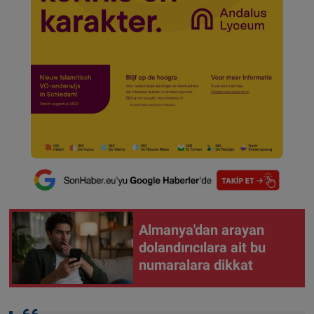
Almanya'dan arayan
dolandırıcılara ait bu
numaralara dikkat