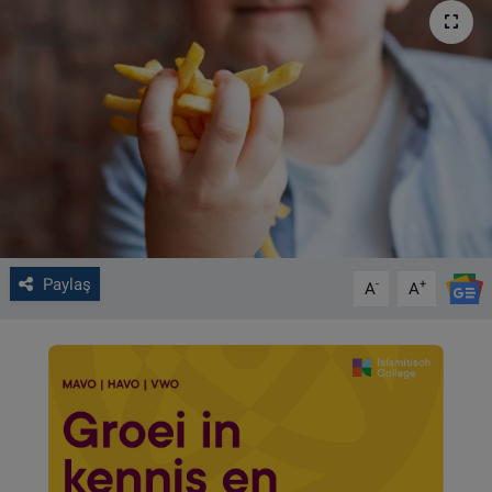
VIDEO GALERİ
ALGEMENE VOORWAARDEN
CONTACT
Çerez Politikası
Paylaş
-
+
A
A