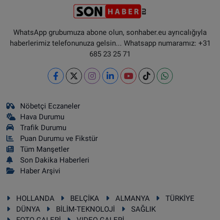
WhatsApp grubumuza abone olun, sonhaber.eu ayrıcalığıyla
haberlerimiz telefonunuza gelsin... Whatsapp numaramız: +31
685 23 25 71
Nöbetçi Eczaneler
Hava Durumu
Trafik Durumu
Puan Durumu ve Fikstür
Tüm Manşetler
Son Dakika Haberleri
Haber Arşivi
HOLLANDA
BELÇİKA
ALMANYA
TÜRKİYE
DÜNYA
BİLİM-TEKNOLOJİ
SAĞLIK
FOTO GALERİ
VIDEO GALERİ