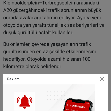
Kleinpolderplein–Terbregseplein arasındaki
A20 güzergâhındaki trafik sorunlarının büyük
oranda azalacağı tahmin ediliyor. Ayrıca yeni
otoyolda yarı yeraltı tünel, ek ses bariyerleri ve
düşük gürültülü asfalt kullanıldı.
Bu önlemler, çevrede yaşayanların trafik
gürültüsünden en az şekilde etkilenmesini
hedefliyor. Otoyolda azami hız sınırı 100
kilometre olarak belirlendi.
2 milyar euroluk dev proje
Reklam
Yaklaşık 11 kilometre uzunluğundaki yeni
otoyol projesi 2019 yılında başlatılmıştı.
Otoyolun yanı sıra yeni bisiklet yolları ve yaban
hayatı geçitleri (fauna geçitleri) de inşa edildi.