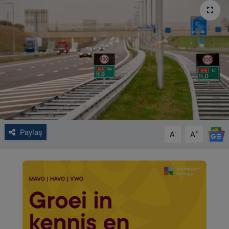
VIDEO GALERİ
ALGEMENE VOORWAARDEN
CONTACT
Çerez Politikası
Paylaş
-
+
A
A