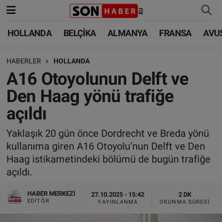
HOLLANDA
BELÇİKA
ALMANYA
FRANSA
AVU
HOLLANDA
HOLLANDA
Nöbetçi Eczaneler
HABERLER
HOLLANDA
BELÇİKA
BELÇİKA
Hava Durumu
A16 Otoyolunun Delft ve
ALMANYA
ALMANYA
Trafik Durumu
Den Haag yönü trafiğe
açıldı
FRANSA
TÜRKİYE
Süper Lig Puan Durumu ve Fikstür
Yaklaşık 20 gün önce Dordrecht ve Breda yönü
AVUSTURYA
DÜNYA
Tüm Manşetler
kullanıma giren A16 Otoyolu’nun Delft ve Den
Haag istikametindeki bölümü de bugün trafiğe
SAĞLIK - YAŞAM
BİLİM-TEKNOLOJİ
Son Dakika Haberleri
açıldı.
BİLİM-TEKNOLOJİ
SAĞLIK
Haber Arşivi
HABER MERKEZI
27.10.2025 - 15:42
2 DK
EDITÖR
YAYINLANMA
OKUNMA SÜRESI
FOTO GALERİ