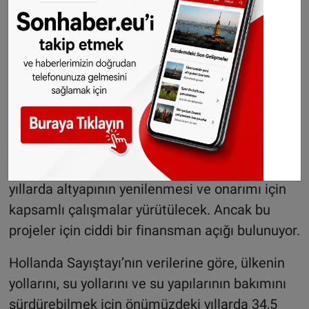
Projenin toplam maliyeti 2 milyar euro olarak
açıklandı. Altyapı Bakanlığı’na göre, bu çalışma
ülke tarihindeki en büyük yenileme
projelerinden biri oldu.
Hollanda altyapısında büyük bakım ihtiyacı
Hollanda’daki pek çok yol, köprü ve tünel 1950’li
ve 60’lı yıllarda inşa edildiği için ömürlerinin
sonuna yaklaştı. Bu nedenle önümüzdeki
yıllarda altyapının yenilenmesi ve onarımı için
kapsamlı çalışmalar yürütülecek. Ancak bu
projeler için ciddi bir finansman açığı bulunuyor.
Hollanda Sayıştayı’nın verilerine göre, ülkenin
yollarını, su yollarını ve su yapılarının bakımını
sürdürebilmek için önümüzdeki yıllarda 34,5