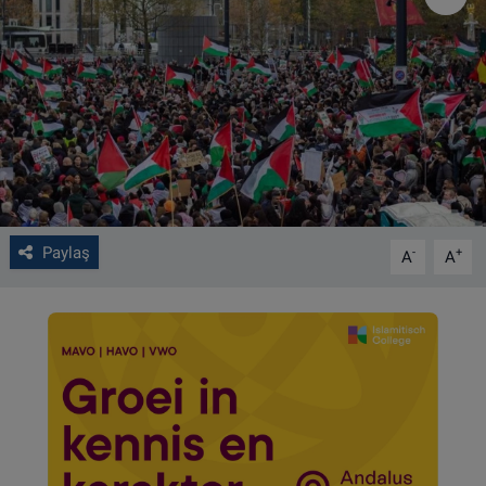
VIDEO GALERİ
ALGEMENE VOORWAARDEN
CONTACT
Çerez Politikası
Paylaş
-
+
A
A