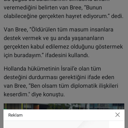
veremediğini belirten van Bree, “Bunun
olabileceğine gerçekten hayret ediyorum.” dedi.
Van Bree, “Öldürülen tüm masum insanlara
destek vermek ve şu anda yaşananların
gerçekten kabul edilemez olduğunu göstermek
için buradayım.” ifadesini kullandı.
Hollanda hükümetinin İsrail’e olan tüm
desteğini durdurması gerektiğini ifade eden
van Bree, “Ben olsam tüm diplomatik ilişkileri
keserdim." diye konuştu.
Reklam