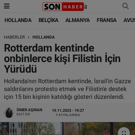
HOLLANDA
BELÇİKA
ALMANYA
FRANSA
AVU
HOLLANDA
HOLLANDA
Nöbetçi Eczaneler
HABERLER
HOLLANDA
BELÇİKA
BELÇİKA
Hava Durumu
Rotterdam kentinde
ALMANYA
ALMANYA
Trafik Durumu
onbinlerce kişi Filistin İçin
Yürüdü
FRANSA
TÜRKİYE
Süper Lig Puan Durumu ve Fikstür
Hollanda'nın Rotterdam kentinde, İsrail'in Gazze
AVUSTURYA
DÜNYA
Tüm Manşetler
saldırılarını protesto etmek ve Filistin'e destek
için 15 bin kişinin katıldığı gösteri düzenlendi.
SAĞLIK - YAŞAM
BİLİM-TEKNOLOJİ
Son Dakika Haberleri
ÖMER AŞIRAN
19.11.2023 - 19:27
BİLİM-TEKNOLOJİ
SAĞLIK
Haber Arşivi
EDITÖR
YAYINLANMA
FOTO GALERİ