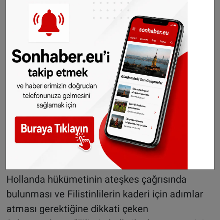
Christiaan Schoonenberg de, İsrail’in Gazze’ye
saldırısına ve Hollanda hükümetinin buna karşı
tutumuna karşın sesini duyurmak için gösteride
olduğunu dile getirdi.
Hollanda hükümetinin ateşkes çağrısında
bulunması ve Filistinlilerin kaderi için adımlar
atması gerektiğine dikkati çeken