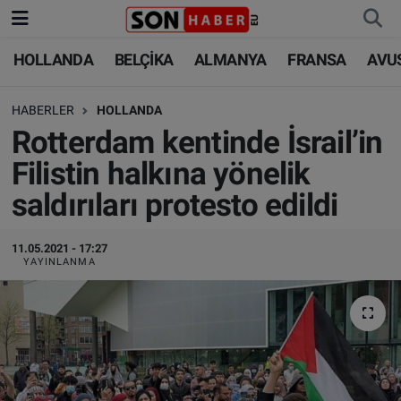
HOLLANDA
BELÇİKA
ALMANYA
FRANSA
AVU
HOLLANDA
HOLLANDA
Nöbetçi Eczaneler
HABERLER
HOLLANDA
BELÇİKA
BELÇİKA
Hava Durumu
Rotterdam kentinde İsrail’in
ALMANYA
ALMANYA
Trafik Durumu
Filistin halkına yönelik
saldırıları protesto edildi
FRANSA
TÜRKİYE
Süper Lig Puan Durumu ve Fikstür
AVUSTURYA
DÜNYA
Tüm Manşetler
11.05.2021 - 17:27
YAYINLANMA
SAĞLIK - YAŞAM
BİLİM-TEKNOLOJİ
Son Dakika Haberleri
BİLİM-TEKNOLOJİ
SAĞLIK
Haber Arşivi
FOTO GALERİ