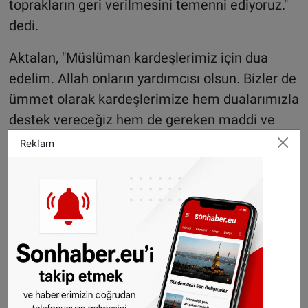
toprakların geri verilmesini temenni ediyoruz."
dedi.
Aktalan, "Müslüman kardeşlerimiz için dua
edelim. Allah onların yardımcısı olsun. Bizler de
ümmet olarak kardeşlerimize hem dualarımızla
destek vereceğiz hem de gereken maddi ve
manevi yardımları yapacağız." ifadesini
Reklam
kullandı.
Polisin geniş güvenlik önlemleri aldığı gösteri
olaysız sona erdi.
Sonhaber'i artık Telegram'da da takip
edebilirsiniz:
t.me/sonhabereu
WhatsApp’ta ücretsiz bültenimize abone olun,