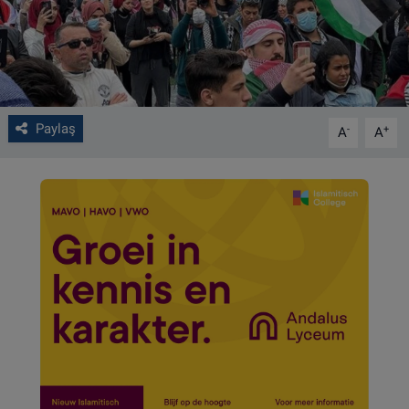
VIDEO GALERİ
ALGEMENE VOORWAARDEN
CONTACT
Paylaş
-
+
A
A
Çerez Politikası