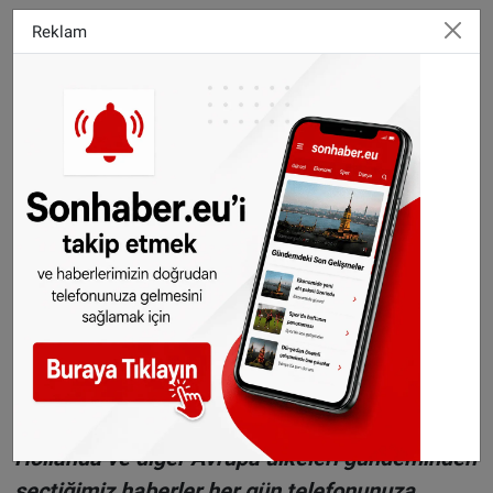
ilişkisi olmadığını da açıkladı.
Reklam
2015 yılında Lufthansa Hava Yolları'na ait bir
uçak Fransa Alpleri üzerinden geçtiği sırada
pilot tarafından bilerek düşürüldü. 150 kişinin
öldüğü o olayda yardımcı pilot Andreas Lubitz'in
geçmişte depresyon tedavisi gördüğü ortaya
çıkmıştı.
©Sonhaber.eu
H
aberlerimizi
İnsta
gram hesabımızdan
da takip
edebilirsiniz.
WhatsAppta ücretsiz bültenimize abone olun,
Hollanda ve diğer Avrupa ülkeleri gündeminden
seçtiğimiz haberler her gün telefonunuza