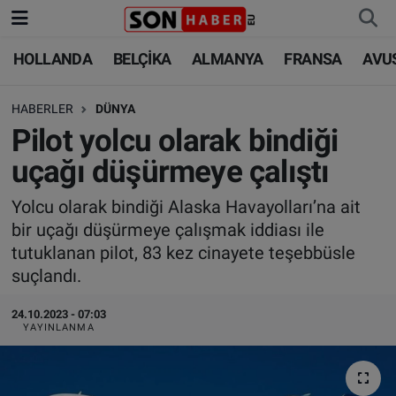
HOLLANDA
BELÇİKA
ALMANYA
FRANSA
AVU
HOLLANDA
HOLLANDA
Nöbetçi Eczaneler
HABERLER
DÜNYA
BELÇİKA
BELÇİKA
Hava Durumu
Pilot yolcu olarak bindiği
ALMANYA
ALMANYA
Trafik Durumu
uçağı düşürmeye çalıştı
FRANSA
TÜRKİYE
Süper Lig Puan Durumu ve Fikstür
Yolcu olarak bindiği Alaska Havayolları’na ait
bir uçağı düşürmeye çalışmak iddiası ile
AVUSTURYA
DÜNYA
Tüm Manşetler
tutuklanan pilot, 83 kez cinayete teşebbüsle
suçlandı.
SAĞLIK - YAŞAM
BİLİM-TEKNOLOJİ
Son Dakika Haberleri
24.10.2023 - 07:03
YAYINLANMA
BİLİM-TEKNOLOJİ
SAĞLIK
Haber Arşivi
FOTO GALERİ