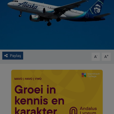
VIDEO GALERİ
ALGEMENE VOORWAARDEN
CONTACT
Çerez Politikası
Paylaş
-
+
A
A