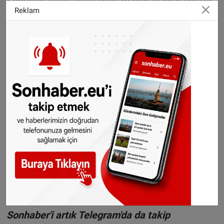
Sağanak yağış esnasında rüzgar hızının saatte
Reklam
60 ila 70 kilometreye kadar çıkacağı
öngörüsünde bulunan KNMI, aynı anda aşırı
yağış ve çapı 2 cm.’yi bulan dolu yağışının da
görülebileceği uyarısında bulundu.
Yağışlı hava akşam saatlerinde kuzey
yönünden ülkeyi terk edecek.
Foto:
Eric Witsoe - Unsplash
Sitemizde yayımlanan haberlerin her türlü
hakkı
SONHABER.eu
’ya aittir. Haberin linki
kaynak olarak gösterilmeden alınan haberler
için hukuki işlem başlatılacaktır.
Sonhaber'i artık Telegram'da da takip