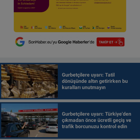
Gurbetçilere uyarı: Tatil
dönüşünde altın getirirken bu
kuralları unutmayın
Gurbetçilere uyarı: Türkiye'den
çıkmadan önce ücretli geçiş ve
trafik borcunuzu kontrol edin