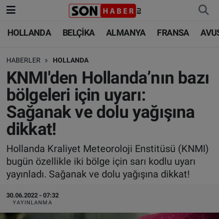
HOLLANDA
BELÇİKA
ALMANYA
FRANSA
AVU
HOLLANDA
HOLLANDA
Nöbetçi Eczaneler
HABERLER
HOLLANDA
BELÇİKA
BELÇİKA
Hava Durumu
KNMI'den Hollanda’nın bazı
ALMANYA
ALMANYA
Trafik Durumu
bölgeleri için uyarı:
Sağanak ve dolu yağışına
FRANSA
TÜRKİYE
Süper Lig Puan Durumu ve Fikstür
dikkat!
AVUSTURYA
DÜNYA
Tüm Manşetler
Hollanda Kraliyet Meteoroloji Enstitüsü (KNMI)
bugün özellikle iki bölge için sarı kodlu uyarı
SAĞLIK - YAŞAM
BİLİM-TEKNOLOJİ
Son Dakika Haberleri
yayınladı. Sağanak ve dolu yağışına dikkat!
BİLİM-TEKNOLOJİ
SAĞLIK
Haber Arşivi
30.06.2022 - 07:32
YAYINLANMA
FOTO GALERİ