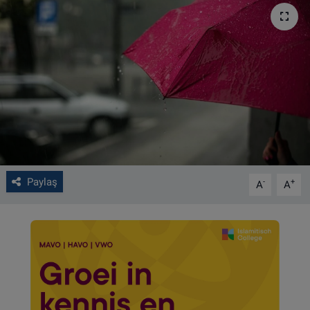
VIDEO GALERİ
ALGEMENE VOORWAARDEN
CONTACT
Çerez Politikası
Paylaş
-
+
A
A