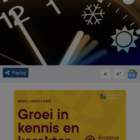
VIDEO GALERİ
ALGEMENE VOORWAARDEN
CONTACT
Çerez Politikası
Paylaş
-
+
A
A