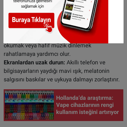
Kafein ve alkol
uykuyu olumsuz etkiler.
Öğleden sonra kafeinli içecekleri sınırlayın,
alkolü ise mümkünse geçiş günlerinde
tüketmeyin.
Düzenli akşam rutini oluşturun:
Ilık duş, kitap
okumak veya hafif müzik dinlemek
rahatlamaya yardımcı olur.
Ekranlardan uzak durun:
Akıllı telefon ve
bilgisayarların yaydığı mavi ışık, melatonin
salgısını baskılar ve uykuya dalmayı zorlaştırır.
Hollanda’da araştırma:
Vape cihazlarının rengi
kullanım isteğini artırıyor