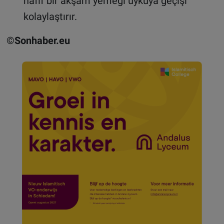
hafif bir akşam yemeği uykuya geçişi
kolaylaştırır.
©Sonhaber.eu