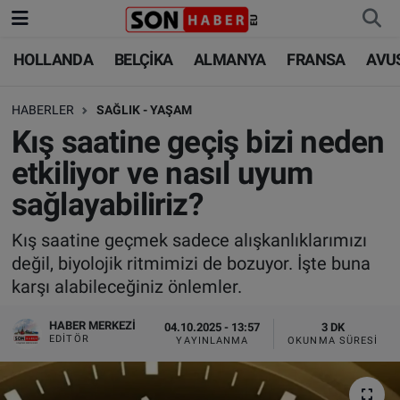
HOLLANDA
BELÇİKA
ALMANYA
FRANSA
AVU
HOLLANDA
HOLLANDA
Nöbetçi Eczaneler
HABERLER
SAĞLIK - YAŞAM
BELÇİKA
BELÇİKA
Hava Durumu
Kış saatine geçiş bizi neden
ALMANYA
ALMANYA
Trafik Durumu
etkiliyor ve nasıl uyum
sağlayabiliriz?
FRANSA
TÜRKİYE
Süper Lig Puan Durumu ve Fikstür
Kış saatine geçmek sadece alışkanlıklarımızı
AVUSTURYA
DÜNYA
Tüm Manşetler
değil, biyolojik ritmimizi de bozuyor. İşte buna
karşı alabileceğiniz önlemler.
SAĞLIK - YAŞAM
BİLİM-TEKNOLOJİ
Son Dakika Haberleri
HABER MERKEZI
04.10.2025 - 13:57
3 DK
BİLİM-TEKNOLOJİ
SAĞLIK
Haber Arşivi
EDITÖR
YAYINLANMA
OKUNMA SÜRESI
FOTO GALERİ