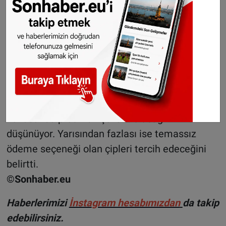
Tıbbi çip takılmasına olumlu bakan
katılımcıların yüzde 63’ü ateş veya kalp hızını
ölçebilecek olan çiplerin kötü bir fikir olmadığını
savundu.
Çip taraftarlarının neredeyse yarısı çipin
kapıları açmak veya dijital cihazlara ulaşım
konusunda pratik bir çözüm olacağını
düşünüyor. Yarısından fazlası ise temassız
ödeme seçeneği olan çipleri tercih edeceğini
belirtti.
©Sonhaber.eu
Haberlerimizi
İnsta
gram hesabımızdan
da takip
edebilirsiniz.