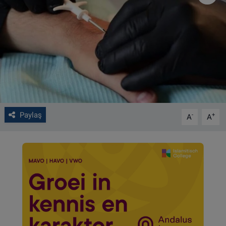
VIDEO GALERİ
ALGEMENE VOORWAARDEN
CONTACT
Çerez Politikası
Paylaş
-
+
A
A