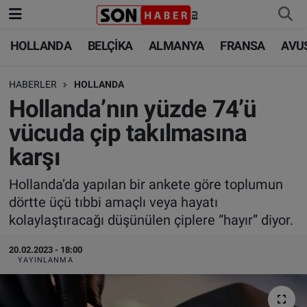
HOLLANDA
BELÇİKA
ALMANYA
FRANSA
AVU
HOLLANDA
HOLLANDA
Nöbetçi Eczaneler
HABERLER
HOLLANDA
BELÇİKA
BELÇİKA
Hava Durumu
Hollanda’nın yüzde 74’ü
ALMANYA
ALMANYA
Trafik Durumu
vücuda çip takılmasına
karşı
FRANSA
TÜRKİYE
Süper Lig Puan Durumu ve Fikstür
Hollanda’da yapılan bir ankete göre toplumun
AVUSTURYA
DÜNYA
Tüm Manşetler
dörtte üçü tıbbi amaçlı veya hayatı
kolaylaştıracağı düşünülen çiplere “hayır” diyor.
SAĞLIK - YAŞAM
BİLİM-TEKNOLOJİ
Son Dakika Haberleri
20.02.2023 - 18:00
BİLİM-TEKNOLOJİ
SAĞLIK
Haber Arşivi
YAYINLANMA
FOTO GALERİ