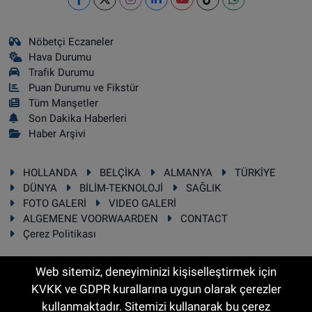
Nöbetçi Eczaneler
Hava Durumu
Trafik Durumu
Puan Durumu ve Fikstür
Tüm Manşetler
Son Dakika Haberleri
Haber Arşivi
HOLLANDA
BELÇİKA
ALMANYA
TÜRKİYE
DÜNYA
BİLİM-TEKNOLOJİ
SAĞLIK
FOTO GALERİ
VIDEO GALERİ
ALGEMENE VOORWAARDEN
CONTACT
Çerez Politikası
Web sitemiz, deneyiminizi kişiselleştirmek için
KVKK ve GDPR kurallarına uygun olarak çerezler
RSS
Copyright © 2025 Sonhaber.eu Her hakkı saklıdır.
kullanmaktadır. Sitemizi kullanarak bu çerez