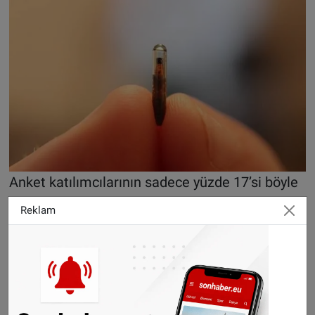
Anket katılımcılarının sadece yüzde 17’si böyle
bir çiple yaşaya bileceğini belirtti. Tıbbi çip
Reklam
takılmasına “evet” diyenler arasında en popüler
seçenek ise üzerinde kan grubu veya donör
kodunun da yer aldığı çipler. Ancak kimlik kartı
bilgilerinin de yer alması, bu grubun
desteklediği özellikler arasında yer aldı.