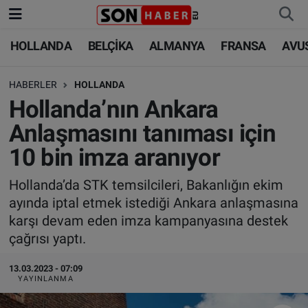
HOLLANDA
BELÇİKA
ALMANYA
FRANSA
AVU
HOLLANDA
HOLLANDA
Nöbetçi Eczaneler
HABERLER
HOLLANDA
BELÇİKA
BELÇİKA
Hava Durumu
Hollanda’nın Ankara
ALMANYA
ALMANYA
Trafik Durumu
Anlaşmasını tanıması için
10 bin imza aranıyor
FRANSA
TÜRKİYE
Süper Lig Puan Durumu ve Fikstür
Hollanda’da STK temsilcileri, Bakanlığın ekim
AVUSTURYA
DÜNYA
Tüm Manşetler
ayında iptal etmek istediği Ankara anlaşmasına
karşı devam eden imza kampanyasına destek
SAĞLIK - YAŞAM
BİLİM-TEKNOLOJİ
Son Dakika Haberleri
çağrısı yaptı.
BİLİM-TEKNOLOJİ
SAĞLIK
Haber Arşivi
13.03.2023 - 07:09
YAYINLANMA
FOTO GALERİ