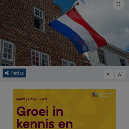
VIDEO GALERİ
ALGEMENE VOORWAARDEN
CONTACT
Çerez Politikası
Paylaş
-
+
A
A