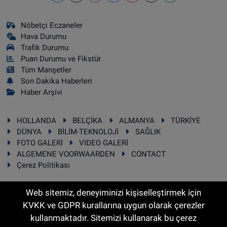
Nöbetçi Eczaneler
Hava Durumu
Trafik Durumu
Puan Durumu ve Fikstür
Tüm Manşetler
Son Dakika Haberleri
Haber Arşivi
HOLLANDA
BELÇİKA
ALMANYA
TÜRKİYE
DÜNYA
BİLİM-TEKNOLOJİ
SAĞLIK
FOTO GALERİ
VIDEO GALERİ
ALGEMENE VOORWAARDEN
CONTACT
Çerez Politikası
Web sitemiz, deneyiminizi kişiselleştirmek için
KVKK ve GDPR kurallarına uygun olarak çerezler
RSS
Copyright © 2025 Sonhaber.eu Her hakkı saklıdır.
kullanmaktadır. Sitemizi kullanarak bu çerez