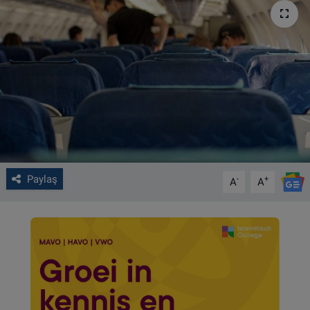
VIDEO GALERİ
ALGEMENE VOORWAARDEN
CONTACT
Çerez Politikası
Paylaş
-
+
A
A