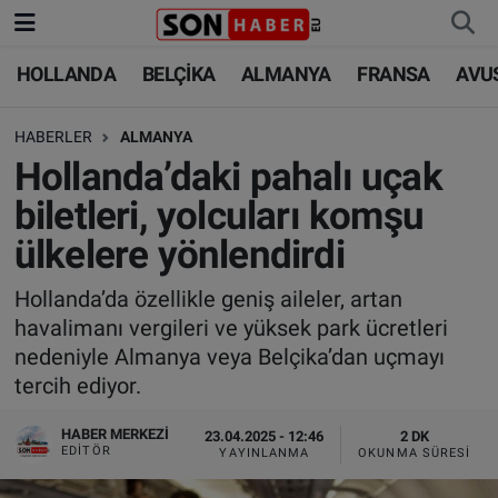
HOLLANDA
BELÇİKA
ALMANYA
FRANSA
AVU
HOLLANDA
HOLLANDA
Nöbetçi Eczaneler
HABERLER
ALMANYA
BELÇİKA
BELÇİKA
Hava Durumu
Hollanda’daki pahalı uçak
ALMANYA
ALMANYA
Trafik Durumu
biletleri, yolcuları komşu
ülkelere yönlendirdi
FRANSA
TÜRKİYE
Süper Lig Puan Durumu ve Fikstür
Hollanda’da özellikle geniş aileler, artan
AVUSTURYA
DÜNYA
Tüm Manşetler
havalimanı vergileri ve yüksek park ücretleri
nedeniyle Almanya veya Belçika’dan uçmayı
SAĞLIK - YAŞAM
BİLİM-TEKNOLOJİ
Son Dakika Haberleri
tercih ediyor.
BİLİM-TEKNOLOJİ
SAĞLIK
Haber Arşivi
HABER MERKEZI
23.04.2025 - 12:46
2 DK
EDITÖR
YAYINLANMA
OKUNMA SÜRESI
FOTO GALERİ