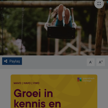
VIDEO GALERİ
ALGEMENE VOORWAARDEN
CONTACT
Çerez Politikası
Paylaş
-
+
A
A