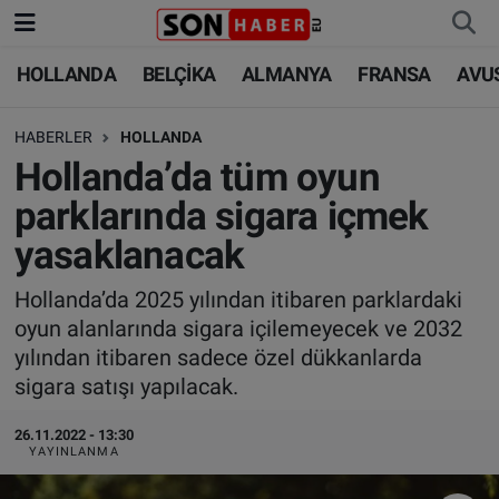
HOLLANDA
BELÇİKA
ALMANYA
FRANSA
AVU
HOLLANDA
HOLLANDA
Nöbetçi Eczaneler
HABERLER
HOLLANDA
BELÇİKA
BELÇİKA
Hava Durumu
Hollanda’da tüm oyun
ALMANYA
ALMANYA
Trafik Durumu
parklarında sigara içmek
yasaklanacak
FRANSA
TÜRKİYE
Süper Lig Puan Durumu ve Fikstür
Hollanda’da 2025 yılından itibaren parklardaki
AVUSTURYA
DÜNYA
Tüm Manşetler
oyun alanlarında sigara içilemeyecek ve 2032
yılından itibaren sadece özel dükkanlarda
SAĞLIK - YAŞAM
BİLİM-TEKNOLOJİ
Son Dakika Haberleri
sigara satışı yapılacak.
BİLİM-TEKNOLOJİ
SAĞLIK
Haber Arşivi
26.11.2022 - 13:30
YAYINLANMA
FOTO GALERİ