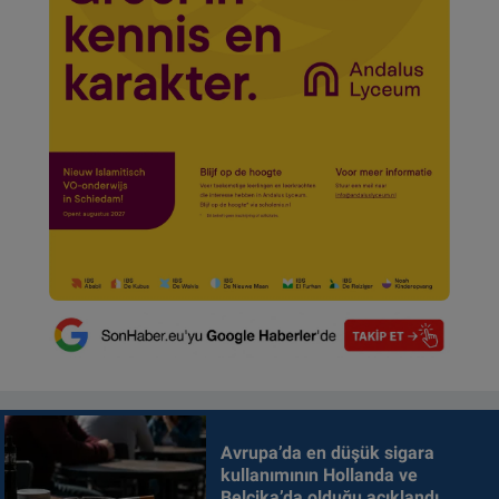
Avrupa’da en düşük sigara
kullanımının Hollanda ve
Belçika’da olduğu açıklandı