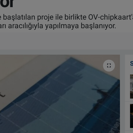
or
 başlatılan proje ile birlikte OV-chipkaa
arı aracılığıyla yapılmaya başlanıyor.