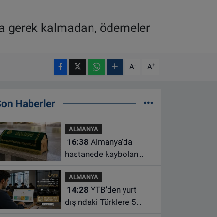
rt'a gerek kalmadan, ödemeler
-
+
A
A
Son Haberler
ALMANYA
16:38
Almanya'da
hastanede kaybolan
bebeğin cenazesi
ALMANYA
çamaşır makinesinde
14:28
YTB'den yurt
bulundu
dışındaki Türklere 5
farklı alanda burs