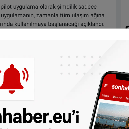
e pilot uygulama olarak şimdilik sadece
n uygulamanın, zamanla tüm ulaşım ağına
rında kullanılmaya başlanacağı açıklandı.
acılığıyla hayata geçirilecek sistemde,
ıma kartı (OV-chipkaart) bulundurmasına
hipkaart)'dan sorumlu olan Translink
şu an yürürlülükte olan kart sisteminin 2023
ağını öngörüyor.
lecek yıldan itibaren OVpay adında bir banka
k uygulama tanıtacağını açıkladı. Corbee, "Bu