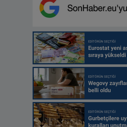
EDITÖRÜN SEÇTIĞI
Eurostat yeni as
sıraya yükseldi
EDITÖRÜN SEÇTIĞI
Wegovy zayıfla
belli oldu
EDITÖRÜN SEÇTIĞI
Gurbetçilere uy
kuralları unutm