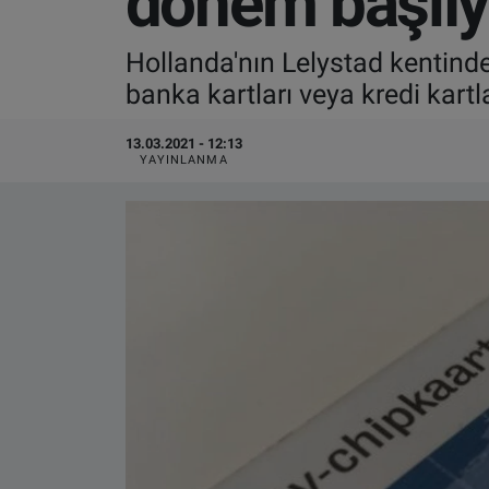
dönem başlıy
VIDEO GALERİ
Hollanda'nın Lelystad kentinde
banka kartları veya kredi kartl
ALGEMENE VOORWAARDEN
13.03.2021 - 12:13
CONTACT
YAYINLANMA
Çerez Politikası