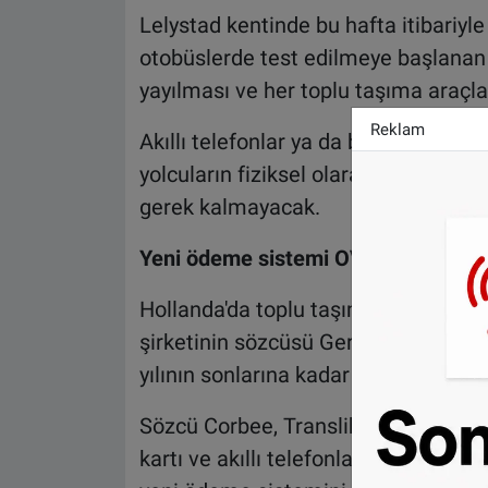
Lelystad kentinde bu hafta itibariyl
otobüslerde test edilmeye başlana
yayılması ve her toplu taşıma araçla
Reklam
Akıllı telefonlar ya da banka kartı ar
yolcuların fiziksel olarak toplu taş
gerek kalmayacak.
Yeni ödeme sistemi OVpay geliyor
Hollanda'da toplu taşıma kartı (OV-c
şirketinin sözcüsü Gerbrant Corbee, 
yılının sonlarına kadar sonlandırılac
Sözcü Corbee, Translik şirketinin ge
kartı ve akıllı telefonlara indirilece