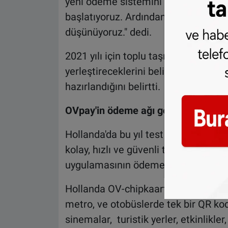
yeni ödeme sistemini test etmek içi
başlatıyoruz. Ardından ülkemizin ger
düşünüyoruz." dedi.
2021 yılı için toplu taşıma araçları
yerleştireceklerini belirten Corbee,
hazırlandığını belirtti.
OVpay'in ödeme ağı geniş genişletil
Hollanda'da bu yıl test edilmeye ba
kolay, hızlı ve güvenli toplu taşıma
uygulamasının ödeme ağının genişletil
Hollanda OV-chipkaart (OV-NL) organ
metro, ve otobüslerde tek bir QR kod
sinemalar, turistik yerler, etkinlikle