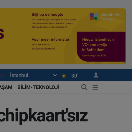
°
İstanbul
18
30
32
YAŞAM
BİLİM-TEKNOLOJİ
38
03
hipkaart'sız
14
18