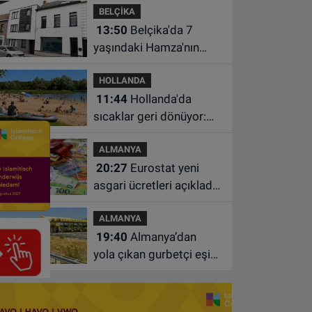
BELÇİKA
desteği
13:50
Belçika'da 7
yaşındaki Hamza'nın
ölümünde anne ve dayı
HOLLANDA
dahil üç kişi tutuklandı
11:44
Hollanda'da
sıcaklar geri dönüyor:
Termometreler 35
ALMANYA
dereceyi gösterecek
20:27
Eurostat yeni
asgari ücretleri açıkladı:
Hollanda AB'de ikinci
ALMANYA
sıraya yükseldi
19:40
Almanya’dan
yola çıkan gurbetçi eşini
Hırvatistan’da benzin
istasyonunda unuttu