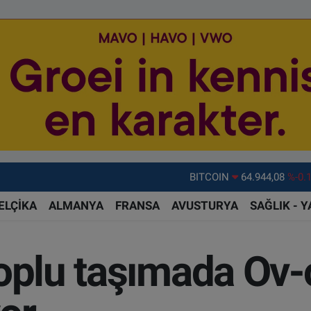
DOLAR
47,7436
%0.
EURO
55,2510
%0.
ELÇİKA
ALMANYA
FRANSA
AVUSTURYA
SAĞLIK - 
STERLİN
64,4811
%0.
GRAM ALTIN
6660.55
%0.
oplu taşımada Ov-c
BİST100
13.779
%-
BITCOIN
64.944,08
%-0.