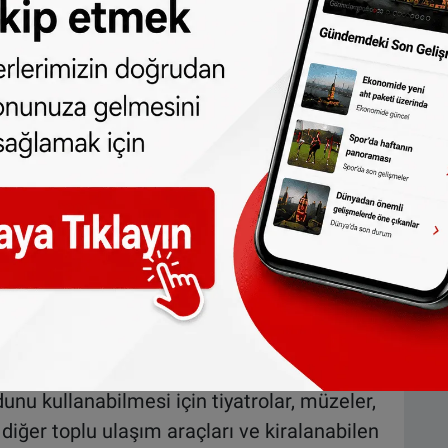
n bu hafta Lelystad şehir otobüslerinde
i kalanındaki tüm ulaşım ağı için
na 60 binden fazla yeni sistem kart okuyucu
 OVpay uygulamasının altyapısının bu şekilde
iyor
şlanacak olan OVpay uygulamasının yolculara
 imkanı sunması bekleniyor. Ayrıca OVpay
mesi üzerinde çalışıldığı belirtildi.
izatörü Pedro Peters, yolcuların tren,
unu kullanabilmesi için tiyatrolar, müzeler,
r, diğer toplu ulaşım araçları ve kiralanabilen