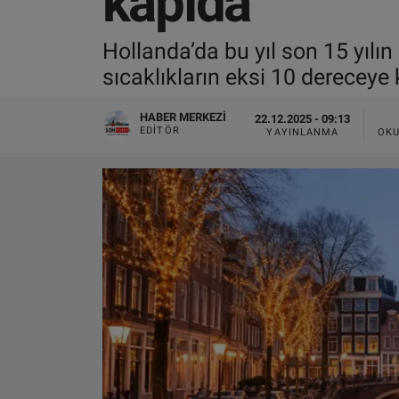
kapıda
VIDEO GALERİ
Hollanda’da bu yıl son 15 yılı
sıcaklıkların eksi 10 dereceye k
ALGEMENE VOORWAARDEN
HABER MERKEZI
22.12.2025 - 09:13
CONTACT
EDITÖR
YAYINLANMA
OKU
Çerez Politikası