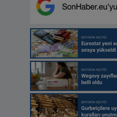
EDITÖRÜN SEÇTIĞI
Eurostat yeni as
sıraya yükseldi
EDITÖRÜN SEÇTIĞI
Wegovy zayıfla
belli oldu
EDITÖRÜN SEÇTIĞI
Gurbetçilere uy
kuralları unutm