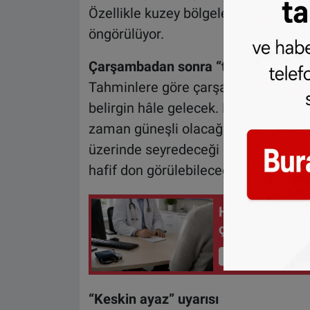
Özellikle kuzey bölgelerde hissedilen 
öngörülüyor.
Çarşambadan sonra “tam kış” havas
Tahminlere göre çarşamba gününden 
belirgin hâle gelecek. Noel dönemi
zaman güneşli olacağı, gündüz sıcaklı
üzerinde seyredeceği bildiriliyor. A
hafif don görülebileceği tahmin edili
Hollanda'da alk
çalışma yasağ
İçeriği Görüntüle
“Keskin ayaz” uyarısı