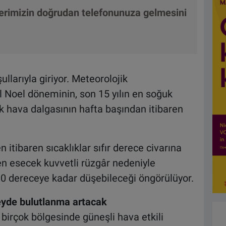
lerimizin doğrudan telefonunuza gelmesini
llarıyla giriyor. Meteorolojik
l Noel döneminin, son 15 yılın en soğuk
k hava dalgasının hafta başından itibaren
tibaren sıcaklıklar sıfır derece civarına
n esecek kuvvetli rüzgâr nedeniyle
i 10 dereceye kadar düşebileceği öngörülüyor.
eyde bulutlanma artacak
birçok bölgesinde güneşli hava etkili