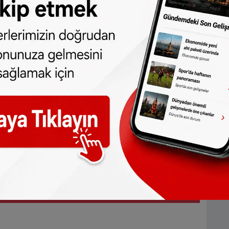
değerlerin sıfırın altına inebileceği
ı
itibaren Hollanda’da kış koşulları daha
nde havanın büyük ölçüde kuru ve zaman
klarının sıfır derece civarında veya hafif
kşam ve gece saatlerinde ise birçok bölgede
yor.
ollü çalıştığı belirlenen aile hekimine
ı