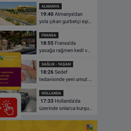
ALMANYA
sıraya yükseldi
19:40
Almanya’dan
yola çıkan gurbetçi eşini
Hırvatistan’da benzin
FRANSA
istasyonunda unuttu
18:55
Fransa'da
yasağa rağmen kedi ve
köpek satan pet
SAĞLIK - YAŞAM
shoplara hayvan başına
18:26
Sedef
1.500 euro ceza
tedavisinde yeni umut:
Bazı hastaların neden
HOLLANDA
iyileşmediği bulundu
17:33
Hollanda'da
üzerinde onlarca kurşun
izi bulunan BMW 55 bin
euroya satışa çıktı