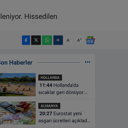
leniyor. Hissedilen
-
+
A
A
Son Haberler
HOLLANDA
11:44
Hollanda'da
sıcaklar geri dönüyor:
Termometreler 35
ALMANYA
dereceyi gösterecek
20:27
Eurostat yeni
asgari ücretleri açıkladı:
Hollanda AB'de ikinci