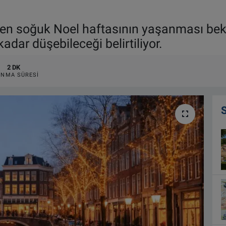
n en soğuk Noel haftasının yaşanması bek
adar düşebileceği belirtiliyor.
2 DK
NMA SÜRESI