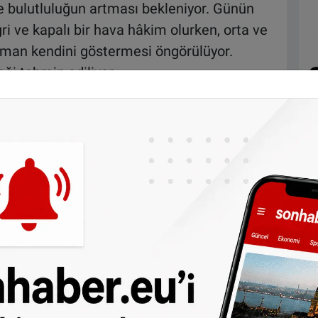
e bulutluluğun artması bekleniyor. Günün
ri ve kapalı bir hava hâkim olurken, orta ve
man kendini göstermesi öngörülüyor.
ği tahmin ediliyor.
ve
Youtube
hesaplarımızdan da takip
n daha kapalı olacağı, yağış beklenmediği
lgelerde 3 derece civarında, orta ve güney
acağı tahmin ediliyor. Asıl etkinin, doğudan
en sıcaklıklarda yaşanacağı ifade ediliyor.