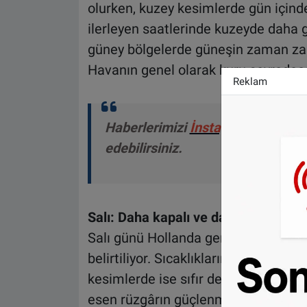
olurken, kuzey kesimlerde gün içind
ilerleyen saatlerinde kuzeyde daha g
güney bölgelerde güneşin zaman za
Havanın genel olarak kuru seyredece
Reklam
Haberlerimizi
İnstagram
,
TikTok
edebilirsiniz.
Salı: Daha kapalı ve daha soğuk
Salı günü Hollanda genelinde havanı
belirtiliyor. Sıcaklıkların bulutlu bö
kesimlerde ise sıfır dereceye yaklaş
esen rüzgârın güçlenmesiyle hissedil