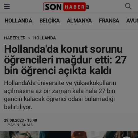
HOLLANDA
BELÇİKA
ALMANYA
FRANSA
AVU
HOLLANDA
HOLLANDA
Nöbetçi Eczaneler
HABERLER
HOLLANDA
BELÇİKA
BELÇİKA
Hava Durumu
Hollanda'da konut sorunu
ALMANYA
ALMANYA
Trafik Durumu
öğrencileri mağdur etti: 27
bin öğrenci açıkta kaldı
FRANSA
TÜRKİYE
Süper Lig Puan Durumu ve Fikstür
Hollanda’da üniversite ve yüksekokulların
AVUSTURYA
DÜNYA
Tüm Manşetler
açılmasına az bir zaman kala hala 27 bin
gencin kalacak öğrenci odası bulamadığı
SAĞLIK - YAŞAM
BİLİM-TEKNOLOJİ
Son Dakika Haberleri
belirtiliyor.
BİLİM-TEKNOLOJİ
SAĞLIK
Haber Arşivi
29.08.2023 - 15:49
YAYINLANMA
FOTO GALERİ