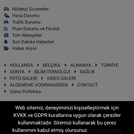
Nöbetçi Eczaneler
Hava Durumu
Trafik Durumu
Puan Durumu ve Fikstür
Tüm Manşetler
Son Dakika Haberleri
Haber Arşivi
HOLLANDA
BELÇİKA
ALMANYA
TÜRKİYE
DÜNYA
BİLİM-TEKNOLOJİ
SAĞLIK
FOTO GALERİ
VIDEO GALERİ
ALGEMENE VOORWAARDEN
CONTACT
Çerez Politikası
Web sitemiz, deneyiminizi kişiselleştirmek için
KVKK ve GDPR kurallarına uygun olarak çerezler
RSS
Copyright © 2025 Sonhaber.eu Her hakkı saklıdır.
kullanmaktadır. Sitemizi kullanarak bu çerez
kullanımını kabul etmiş olursunuz.
Çerez (cookie)