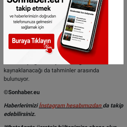
Gelecekte bu sorun daha da büyüyecek
Önümüzdeki yıllarda öğrenci konutlarındaki
eksiğin daha da büyüyeceği tahmin ediliyor.
2030 yılında 20 büyük öğrenci şehrindeki konut
açığının 45 bine kadar çıkacağı düşünülüyor.
Yaşanacak bu açığın büyük çoğunluğunun
Hollanda’ya gelecek yabancı öğrencilerden
kaynaklanacağı da tahminler arasında
bulunuyor.
©Sonhaber.eu
H
aberlerimizi
İnsta
gram hesabımızdan
da takip
edebilirsiniz.