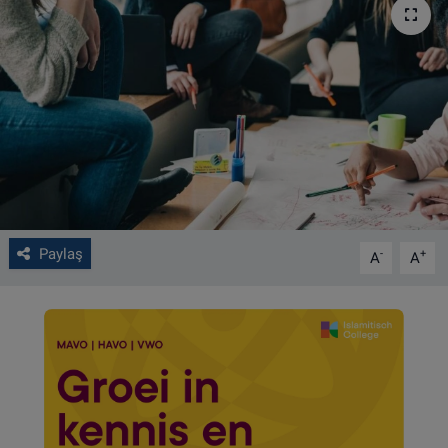
VIDEO GALERİ
ALGEMENE VOORWAARDEN
CONTACT
Çerez Politikası
Paylaş
-
+
A
A