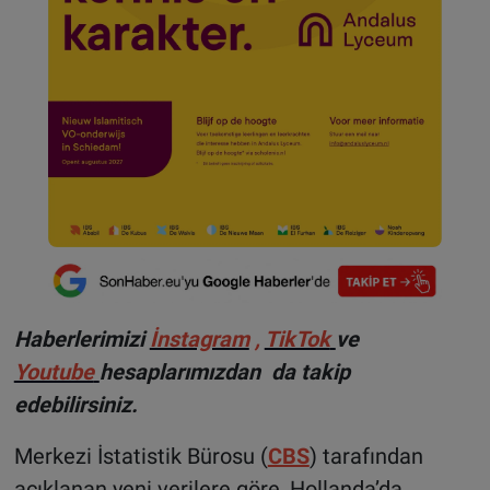
Haberlerimizi
İnstagram
,
TikTok
ve
Youtube
hesaplarımızdan da takip
edebilirsiniz.
Merkezi İstatistik Bürosu (
CBS
) tarafından
açıklanan yeni verilere göre, Hollanda’da