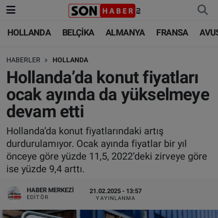
HOLLANDA
BELÇİKA
ALMANYA
FRANSA
AVU
HOLLANDA
HOLLANDA
Nöbetçi Eczaneler
HABERLER
HOLLANDA
BELÇİKA
BELÇİKA
Hava Durumu
Hollanda’da konut fiyatları
ALMANYA
ALMANYA
Trafik Durumu
ocak ayında da yükselmeye
devam etti
FRANSA
TÜRKİYE
Süper Lig Puan Durumu ve Fikstür
Hollanda’da konut fiyatlarındaki artış
AVUSTURYA
DÜNYA
Tüm Manşetler
durdurulamıyor. Ocak ayında fiyatlar bir yıl
önceye göre yüzde 11,5, 2022’deki zirveye göre
SAĞLIK - YAŞAM
BİLİM-TEKNOLOJİ
Son Dakika Haberleri
ise yüzde 9,4 arttı.
BİLİM-TEKNOLOJİ
SAĞLIK
Haber Arşivi
HABER MERKEZI
21.02.2025 - 13:57
EDITÖR
YAYINLANMA
FOTO GALERİ