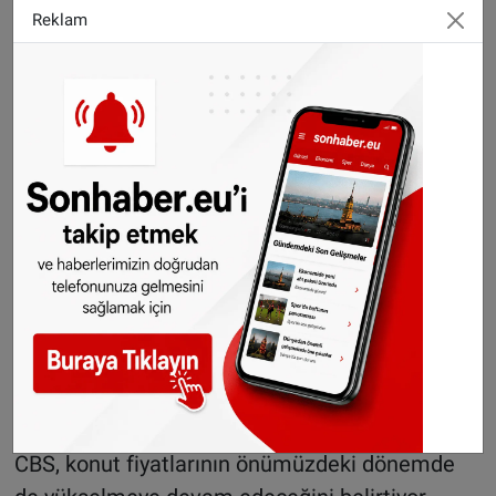
Zwolle – yüzde 192
Reklam
Den Bosch – yüzde 193
Nijmegen – yüzde 190
Arnhem – yüzde 189
Gouda – yüzde 186
Eindhoven – yüzde 184
Zwijndrecht – yüzde 183
Maassluis – yüzde 168
Hengelo – yüzde 164
Zoetermeer – yüzde 177
Apeldoorn – yüzde 151
Konut fiyatlarındaki artış sürecek
CBS, konut fiyatlarının önümüzdeki dönemde