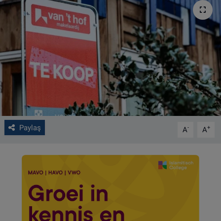
VIDEO GALERİ
ALGEMENE VOORWAARDEN
CONTACT
Çerez Politikası
Paylaş
-
+
A
A