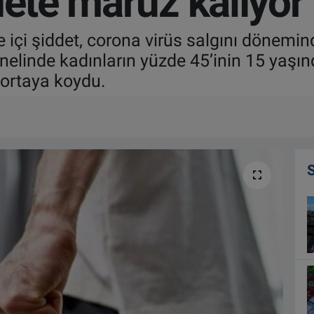
dete maruz kalıyor
 içi şiddet, corona virüs salgını dönemind
nelinde kadınların yüzde 45’inin 15 yaşınd
 ortaya koydu.