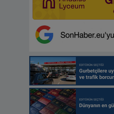
EDITÖRÜN SEÇTIĞI
Gurbetçilere uy
ve trafik borcu
EDITÖRÜN SEÇTIĞI
Dünyanın en güç