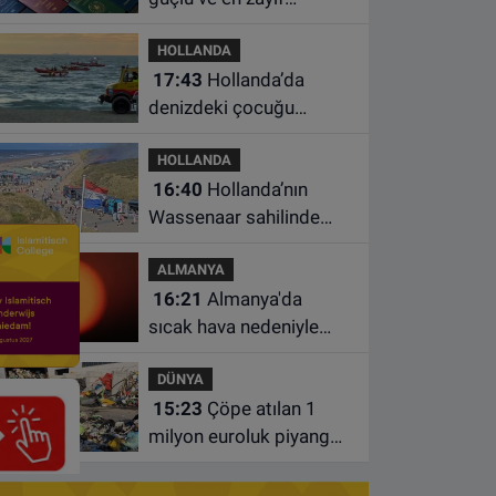
pasaportları belli oldu
HOLLANDA
17:43
Hollanda’da
denizdeki çocuğu
kurtarmaya çalışan iki
HOLLANDA
kadın hayatını yitirdi
16:40
Hollanda’nın
Wassenaar sahilinde
yangın: Plajdakiler
ALMANYA
bölgeden tahliye edildi
16:21
Almanya'da
sıcak hava nedeniyle
ölenlerin sayısı 10 bine
DÜNYA
yaklaştı
15:23
Çöpe atılan 1
milyon euroluk piyango
bileti son anda bulundu