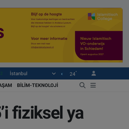
°
İstanbul
08
24
02
YAŞAM
BİLİM-TEKNOLOJİ
16
54
i fiziksel ya
1
32