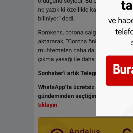
olduğunu söyledi. Bu duruma şaşırm
ne yazık ki özellikle kadınlara yöne
biliniyor” dedi.
Romkens, corona salgını nedeniyle ev
aktararak, “Corona önlemleri çerçeves
muhtemelen daha da ciddileşeceğini
çıkma yasağı ile daha da arttığı bir 
Sonhaber'i artık Telegram'da da takip
WhatsApp’ta ücretsiz bültenimize ab
gündeminden seçtiğimiz haberler he
tıklayın