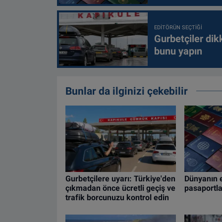
EDITÖRÜN SEÇTIĞI
Gurbetçiler dik
bunu yapın
Bunlar da ilginizi çekebilir
Gurbetçilere uyarı: Türkiye'den
Dünyanın e
çıkmadan önce ücretli geçiş ve
pasaportlar
trafik borcunuzu kontrol edin