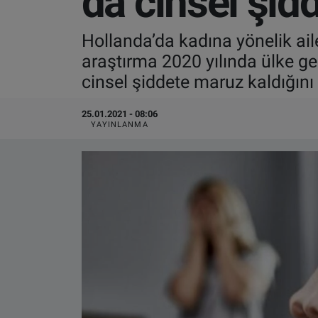
da cinsel şid
VIDEO GALERİ
Hollanda’da kadına yönelik aile
araştırma 2020 yılında ülke ge
ALGEMENE VOORWAARDEN
cinsel şiddete maruz kaldığını
CONTACT
25.01.2021 - 08:06
YAYINLANMA
Çerez Politikası