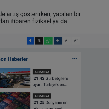
e artış gösterirken, yapılan bir
an itibaren fiziksel ya da
-
+
A
A
Son Haberler
ALMANYA
21:43
Gurbetçilere
uyarı: Türkiye'den
çıkmadan önce ücretli
ALMANYA
geçiş ve trafik
21:25
Dünyanın en
borcunuzu kontrol edin
güçlü ve en zayıf