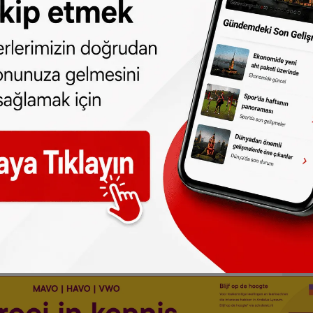
adığını dile getiren Romkens, “Bu dönemde
lik ölümcül suç riskinin daha yüksek olduğu
de vakit geçirmenin şiddeti tetiklediğini
inde aile içi şiddetin arttığını ve
 görüyoruz. Çatışma ve şiddetin, sokağa
gerçek” açıklamasını yaptı.
 edebilirsiniz:
t.me/sonhabereu
one olun, Hollanda ve diğer Avrupa ülkeleri
r gün telefonunuza gelsin!
Abone olmak için