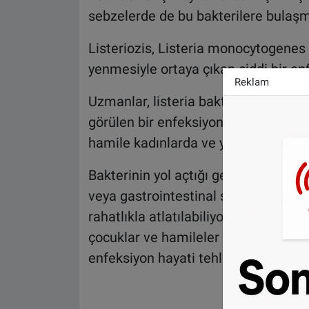
sebzelerde de bu bakterilere bulaşmı
Listeriozis, Listeria monocytogenes
yenmesiyle ortaya çıkan ciddi bir en
Reklam
Uzmanlar, listeria bakterisinden kay
görülen bir enfeksiyon olmasına rağme
hamile kadınlarda ve yaşlılarda çok c
Bakterinin yol açtığı genellikle ateş
veya gastrointestinal semptomlar gib
rahatlıkla atlatılabiliyor ve büyük bi
çocuklar ve hamileler gibi bağışıklık
enfeksiyon hayati tehlike arz edebili