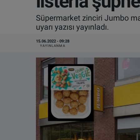
listeria şüphe
VIDEO GALERİ
Süpermarket zinciri Jumbo marka
uyarı yazısı yayınladı.
ALGEMENE VOORWAARDEN
15.06.2022 - 09:28
CONTACT
YAYINLANMA
Çerez Politikası