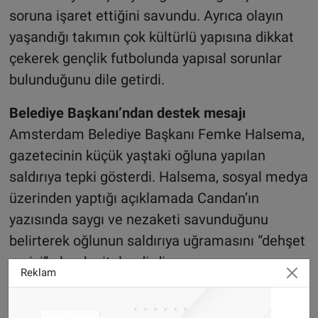
soruna işaret ettiğini savundu. Ayrıca olayın
yaşandığı takımın çok kültürlü yapısına dikkat
çekerek gençlik futbolunda yapısal sorunlar
bulunduğunu dile getirdi.
Belediye Başkanı’ndan destek mesajı
Amsterdam Belediye Başkanı Femke Halsema,
gazetecinin küçük yaştaki oğluna yapılan
saldırıya tepki gösterdi. Halsema, sosyal medya
üzerinden yaptığı açıklamada Candan’ın
yazısında saygı ve nezaketi savunduğunu
belirterek oğlunun saldırıya uğramasını “dehşet
verici” olarak nitelendirdi.
Reklam
Halsema, saldırının gazeteciyi susturma amacı
taşıyor olabileceğini ifade ederek bunun kabul