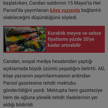
başlatırken, Candan saldırının 15 Mayıs’ta Het
Parool’da yayımlanan
köşe yazısıyla
bağlantılı
olabileceğini düşündüğünü söyledi.
Kuraklık meyve ve sebze
fiyatlarını yüzde 20'ye
kadar artırabilir
Candan, sosyal medya hesabından yaptığı
açıklamada büyük üzüntü yaşadığını belirtti. AD,
köşe yazısının yayımlanmasının ardından
Parool gazetesine tehdit mektubu
gönderildiğini yazdı. Mektupta hem gazeteciye
hem de oğluna yönelik tehdit ifadelerinin yer
aldığı bildirildi.