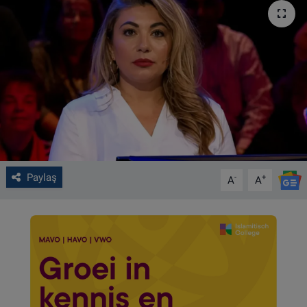
VIDEO GALERİ
ALGEMENE VOORWAARDEN
CONTACT
Çerez Politikası
Paylaş
-
+
A
A