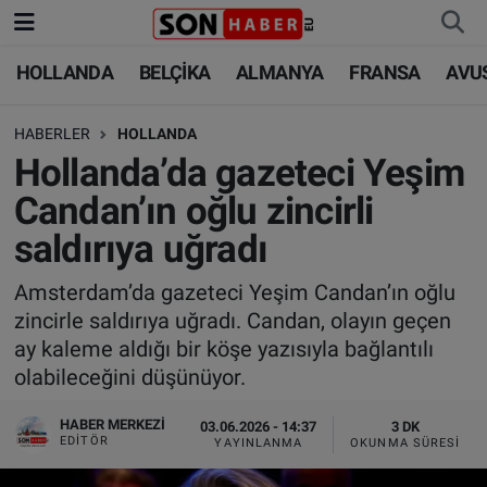
HOLLANDA
BELÇİKA
ALMANYA
FRANSA
AVU
HOLLANDA
HOLLANDA
Nöbetçi Eczaneler
HABERLER
HOLLANDA
BELÇİKA
BELÇİKA
Hava Durumu
Hollanda’da gazeteci Yeşim
ALMANYA
ALMANYA
Trafik Durumu
Candan’ın oğlu zincirli
saldırıya uğradı
FRANSA
TÜRKİYE
Süper Lig Puan Durumu ve Fikstür
Amsterdam’da gazeteci Yeşim Candan’ın oğlu
AVUSTURYA
DÜNYA
Tüm Manşetler
zincirle saldırıya uğradı. Candan, olayın geçen
ay kaleme aldığı bir köşe yazısıyla bağlantılı
SAĞLIK - YAŞAM
BİLİM-TEKNOLOJİ
Son Dakika Haberleri
olabileceğini düşünüyor.
BİLİM-TEKNOLOJİ
SAĞLIK
Haber Arşivi
HABER MERKEZI
03.06.2026 - 14:37
3 DK
EDITÖR
YAYINLANMA
OKUNMA SÜRESI
FOTO GALERİ