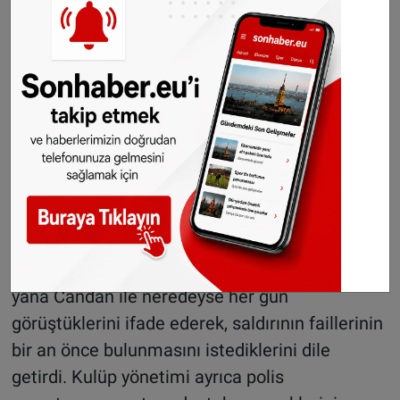
edilemez bir suç olduğunu söyledi ve anne ile
oğluna destek mesajı verdi.
ASV De Dijk saldırıyı kınadı
ASV De Dijk Kulübü yönetimi de saldırıyı sert
sözlerle kınadı. Kulüp Başkanı Kamber Şener,
olayın ardından Yeşim Candan ile doğrudan
iletişime geçtiğini belirterek yaşananlardan
büyük üzüntü duyduklarını söyledi.
Şener, köşe yazısının yayımlanmasından bu
yana Candan ile neredeyse her gün
görüştüklerini ifade ederek, saldırının faillerinin
bir an önce bulunmasını istediklerini dile
getirdi. Kulüp yönetimi ayrıca polis