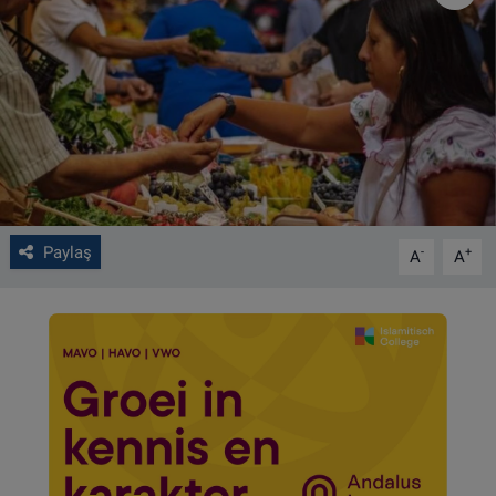
VIDEO GALERİ
ALGEMENE VOORWAARDEN
CONTACT
Çerez Politikası
Paylaş
-
+
A
A