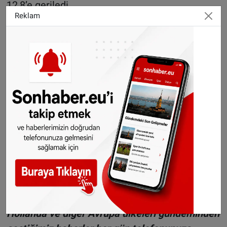
12,8’e geriledi.
Reklam
Maaşlara yapılan zam enflasyonun gerisinde
kaldı
CBS’in dikkat çektiği bir önemli nokta da
maaşlardaki artış oldu. Kuruma göre toplu iş
sözleşmeleri vasıtasıyla maaşlara yılın üçüncü
çeyreğinde yapılan yüzde 3,4’lük zam, son 13
yıldır yapılan en büyük zam olmasına rağmen
artan enflasyon karşısında vatandaşa çok fazla
fayda sağlamadı.
Foto:
Renata Vanaga - Unsplash
WhatsAppta ücretsiz bültenimize abone olun,
Hollanda ve diğer Avrupa ülkeleri gündeminden