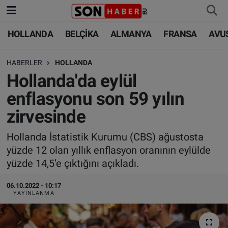
HOLLANDA
BELÇİKA
ALMANYA
FRANSA
AVU
HOLLANDA
HOLLANDA
Nöbetçi Eczaneler
HABERLER
HOLLANDA
BELÇİKA
BELÇİKA
Hava Durumu
Hollanda'da eylül
ALMANYA
ALMANYA
Trafik Durumu
enflasyonu son 59 yılın
zirvesinde
FRANSA
TÜRKİYE
Süper Lig Puan Durumu ve Fikstür
Hollanda İstatistik Kurumu (CBS) ağustosta
AVUSTURYA
DÜNYA
Tüm Manşetler
yüzde 12 olan yıllık enflasyon oranının eylülde
yüzde 14,5’e çıktığını açıkladı.
SAĞLIK - YAŞAM
BİLİM-TEKNOLOJİ
Son Dakika Haberleri
06.10.2022 - 10:17
BİLİM-TEKNOLOJİ
SAĞLIK
Haber Arşivi
YAYINLANMA
FOTO GALERİ