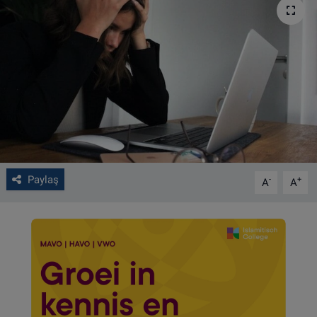
VIDEO GALERİ
ALGEMENE VOORWAARDEN
CONTACT
Çerez Politikası
Paylaş
-
+
A
A