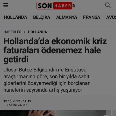
HOLLANDA
BELÇİKA
ALMANYA
FRANSA
AVU
HOLLANDA
HOLLANDA
Nöbetçi Eczaneler
HABERLER
HOLLANDA
BELÇİKA
BELÇİKA
Hava Durumu
Hollanda’da ekonomik kriz
ALMANYA
ALMANYA
Trafik Durumu
faturaları ödenemez hale
getirdi
FRANSA
TÜRKİYE
Süper Lig Puan Durumu ve Fikstür
Ulusal Bütçe Bilgilendirme Enstitüsü
AVUSTURYA
DÜNYA
Tüm Manşetler
araştırmasına göre, son bir yılda sabit
giderlerini ödeyemediği için borçlanan
SAĞLIK - YAŞAM
BİLİM-TEKNOLOJİ
Son Dakika Haberleri
hanelerin sayısında artış yaşanıyor
BİLİM-TEKNOLOJİ
SAĞLIK
Haber Arşivi
12.11.2022 - 11:19
YAYINLANMA
FOTO GALERİ