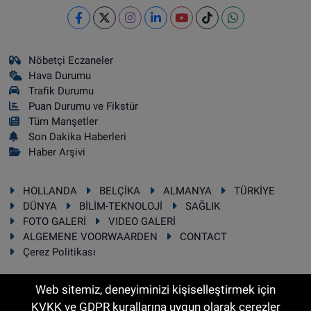
Nöbetçi Eczaneler
Hava Durumu
Trafik Durumu
Puan Durumu ve Fikstür
Tüm Manşetler
Son Dakika Haberleri
Haber Arşivi
HOLLANDA
BELÇİKA
ALMANYA
TÜRKİYE
DÜNYA
BİLİM-TEKNOLOJİ
SAĞLIK
FOTO GALERİ
VIDEO GALERİ
ALGEMENE VOORWAARDEN
CONTACT
Çerez Politikası
Web sitemiz, deneyiminizi kişiselleştirmek için
KVKK ve GDPR kurallarına uygun olarak çerezler