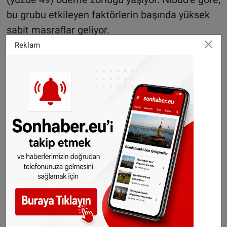
bu grubu etkileyen faktörlerin başında yüksek
sabit masraflar geliyor.
Reklam
Yüksek gelirliler de etkilenmeye başladı
Enstitü raporunda geçimini sağlamakta güçlük
çekenler arasında yüksek gelirli hanelerin
sayısında da arttığına dikkat çekildi.
Vliegenthart bu konuda, “Enflasyonun
gerçekten etkisini göstermeye başladığını
görüyoruz. En düşük gelir gruplarına çok dikkat
ediliyor - bu iyi ve gerekli - ama onların
üstündeki gelirleri de unutmamalıyız.” şeklinde
ifade kullandı.
Geliri yüksek olan hanelerin ‘çok yüksek sabit