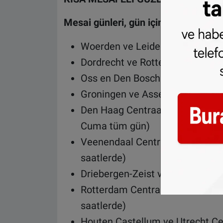
Mesai günleri, gün içinde:
Woerden ve Leiden Centraal ar
Dordrecht ve Rotterdam Centraa
Oss en Den Bosch arasında (Sad
Groningen ve Assen arasında (S
Den Haag Centraal ve Gouda Gov
Cuma tüm gün)
Veenendaal Centrum ve Drieber
saatlerde)
Driebergen-Zeist ve Uitgeest ar
Rotterdam Centraal ve Gouda G
saatlerde)
Houten Castellum ve Utrecht Ce