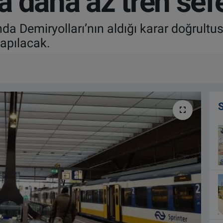
 daha az tren sefe
nda Demiryolları’nın aldığı karar doğrult
apılacak.