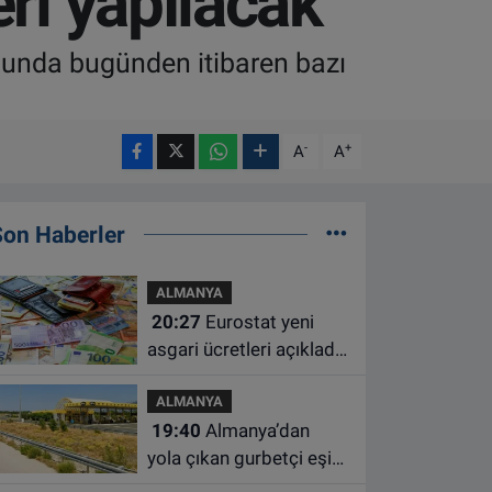
ri yapılacak
usunda bugünden itibaren bazı
-
+
A
A
Son Haberler
ALMANYA
20:27
Eurostat yeni
asgari ücretleri açıkladı:
Hollanda AB'de ikinci
ALMANYA
sıraya yükseldi
19:40
Almanya’dan
yola çıkan gurbetçi eşini
Hırvatistan’da benzin