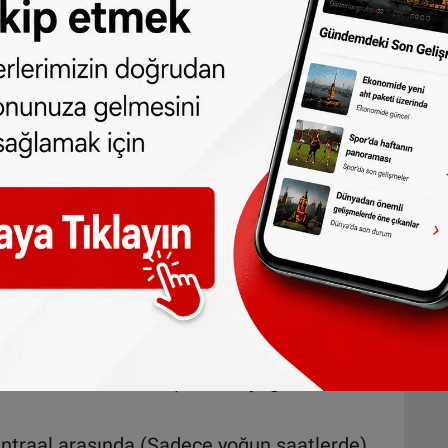
asında
l arasında
ece yoğun saatlerde)
adece yoğun saatlerde)
erwelle arasında (Sakin saatlerde ve
gen-Zeist arasında (Sadece yoğun
asında (Sadece sakin saatlerde)
overwelle arasında (Sadece yoğun
ntraal arasında (Sadece yoğun saatlerde)