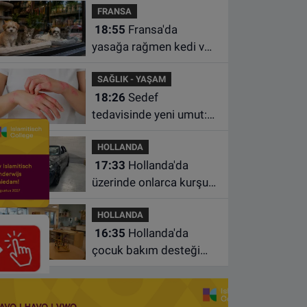
FRANSA
istasyonunda unuttu
18:55
Fransa'da
yasağa rağmen kedi ve
köpek satan pet
SAĞLIK - YAŞAM
shoplara hayvan başına
18:26
Sedef
1.500 euro ceza
tedavisinde yeni umut:
Bazı hastaların neden
HOLLANDA
iyileşmediği bulundu
17:33
Hollanda'da
üzerinde onlarca kurşun
izi bulunan BMW 55 bin
HOLLANDA
euroya satışa çıktı
16:35
Hollanda'da
çocuk bakım desteği
artsa da ailelerin çoğu
hâlâ ek ödeme yapıyor