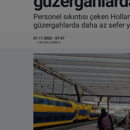
güzergahlarda
VIDEO GALERİ
Personel sıkıntısı çeken Holla
güzergahlarda daha az sefer y
ALGEMENE VOORWAARDEN
07.11.2022 - 07:47
CONTACT
YAYINLANMA
Çerez Politikası