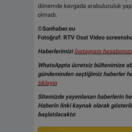
dönemde kavgada arabuluculuk yapm
olmadı.
©Sonhaber.eu
Fotoğraf: RTV Osst Video screensh
H
aberlerimizi
İnsta
gram hesabımız
WhatsAppta ücretsiz bültenimize abo
gündeminden seçtiğimiz haberler he
tıklayın
Sitemizde yayımlanan haberlerin her
Haberin linki kaynak olarak gösteri
başlatılacaktır.