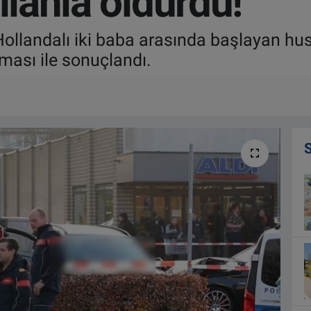
ilahla öldürdü!
 Hollandalı iki baba arasında başlayan hu
nması ile sonuçlandı.