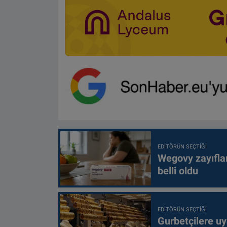
EDITÖRÜN SEÇTIĞI
Wegovy zayıfla
belli oldu
EDITÖRÜN SEÇTIĞI
Gurbetçilere uy