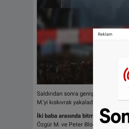
Reklam
Saldırıdan sonra geniş çaplı arama b
M.’yi kıskıvrak yakaladı.
İki baba arasında bitmeyen husume
Özgür M. ve Peter Bloemink arasınd