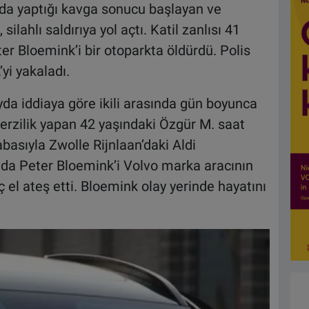
lda yaptığı kavga sonucu başlayan ve
ahlı saldırıya yol açtı. Katil zanlısı 41
er Bloemink’i bir otoparkta öldürdü. Polis
yi yakaladı.
a iddiaya göre ikili arasında gün boyunca
terzilik yapan 42 yaşındaki Özgür M. saat
asıyla Zwolle Rijnlaan’daki Aldi
ada Peter Bloemink’i Volvo marka aracının
ç el ateş etti. Bloemink olay yerinde hayatını