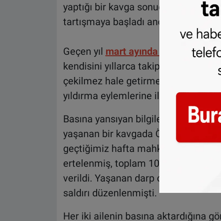
yaptığı bir kavga sonucu başladı. He
tartışmaya başladı ancak olaylar za
Geçen yıl
mart ayında evi bombalan
kendisini yıllarca takip etmek, her t
çekilmez hale getirmekle suçluyordu.
yıldırma eylemlerine ilişkin tüm iddi
Basına yansıyan bilgilere göre geçe
yaşanan bir kavgada Özgür, Peter Bl
geçtiğimiz hafta mahkeme karşısına 
ertelenmiş, toplam 100 saat) kamu 
verildi. Yaşanan darp olayından bir
saldırı düzenlenmişti.
Her iki ailenin basına aktardığına gö