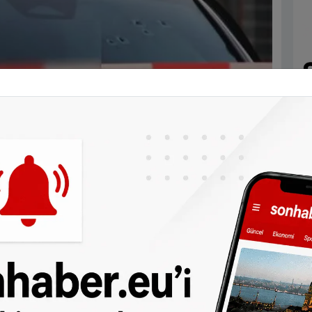
aşlatan polis, kısa bir süre sonra Özgür
t
aki husumet aslında çocuklarının okulda