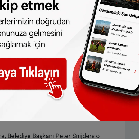
r iki baba da bu olay üzerine sözlü olarak
man içinde büyüdü.
an
Özgür M., Peter Bloemink’i ve ailesini
ürlü taciz ve gözdağı vererek hayatını
 Buna karşılık Bloemink ailesi, takip ve
aları reddetmişti.
n yıl Temmuz ayında iki baba arasında
oemink’i darp etmişti. Bunun üzerine
çıkan Özgür’e, 25 saat (75 saati
hizmeti cezası ve 500 euro para cezası
kaç hafta önceyse Mercan’ın evine bombalı
re, Belediye Başkanı Peter Snijders o