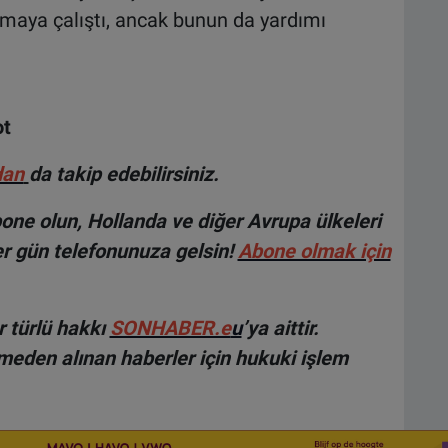
aya çalıştı, ancak bunun da yardımı
ot
dan
da takip edebilirsiniz.
ne olun, Hollanda ve diğer Avrupa ülkeleri
r gün telefonunuza gelsin!
Abone olmak için
 türlü hakkı
SONHABER.e
u
’ya aittir.
lmeden alınan haberler için hukuki işlem