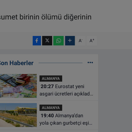
sumet birinin ölümü diğerinin
-
+
A
A
Son Haberler
ALMANYA
20:27
Eurostat yeni
asgari ücretleri açıkladı:
Hollanda AB'de ikinci
ALMANYA
sıraya yükseldi
19:40
Almanya’dan
yola çıkan gurbetçi eşini
Hırvatistan’da benzin