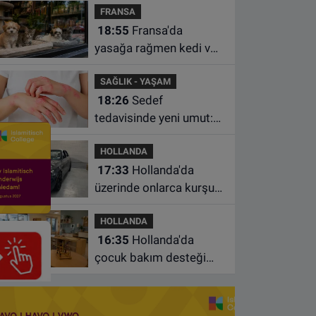
FRANSA
istasyonunda unuttu
18:55
Fransa'da
yasağa rağmen kedi ve
köpek satan pet
SAĞLIK - YAŞAM
shoplara hayvan başına
18:26
Sedef
1.500 euro ceza
tedavisinde yeni umut:
Bazı hastaların neden
HOLLANDA
iyileşmediği bulundu
17:33
Hollanda'da
üzerinde onlarca kurşun
izi bulunan BMW 55 bin
HOLLANDA
euroya satışa çıktı
16:35
Hollanda'da
çocuk bakım desteği
artsa da ailelerin çoğu
hâlâ ek ödeme yapıyor