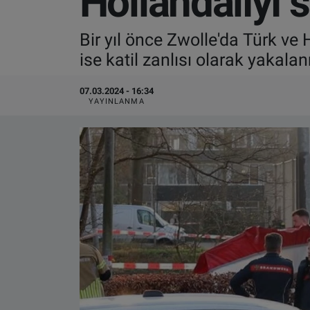
Hollandalıyı s
VIDEO GALERİ
Bir yıl önce Zwolle'da Türk ve
ise katil zanlısı olarak yakala
ALGEMENE VOORWAARDEN
07.03.2024 - 16:34
CONTACT
YAYINLANMA
Çerez Politikası