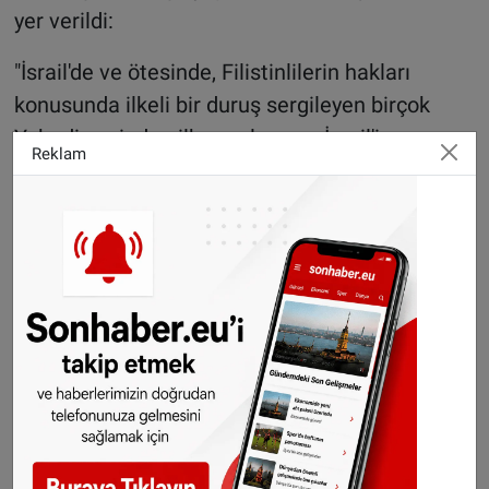
yer verildi:
"İsrail'de ve ötesinde, Filistinlilerin hakları
konusunda ilkeli bir duruş sergileyen birçok
Yahudi sesinden ilham alıyoruz. İsrail'in
Reklam
eylemlerine karşı olan Yahudi muhalifler olarak
İsrail devletine yönelik eleştiriyi veya Filistin
haklarına bağlılığı antisemitizmle eşitleme
girişimlerinden derin bir öfke duyuyoruz.
Yönetim kurullarımızdan tehdit, kutuplaşma ve
ayrımcılık iklimiyle etkin bir şekilde mücadele
etmelerini istiyoruz. Bununla savaş karşıtı
seslerin sansürlenmesinden bahsetmiyoruz.
Güvenli bir öğrenme ortamı, savaşa ve
adaletsizliğe karşı net bir duruşla çelişmez. Biz