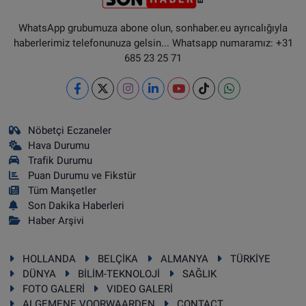
WhatsApp grubumuza abone olun, sonhaber.eu ayrıcalığıyla
haberlerimiz telefonunuza gelsin... Whatsapp numaramız: +31
685 23 25 71
Nöbetçi Eczaneler
Hava Durumu
Trafik Durumu
Puan Durumu ve Fikstür
Tüm Manşetler
Son Dakika Haberleri
Haber Arşivi
HOLLANDA
BELÇİKA
ALMANYA
TÜRKİYE
DÜNYA
BİLİM-TEKNOLOJİ
SAĞLIK
FOTO GALERİ
VIDEO GALERİ
ALGEMENE VOORWAARDEN
CONTACT