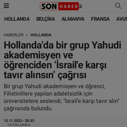
HOLLANDA
BELÇİKA
ALMANYA
FRANSA
AVU
HOLLANDA
HOLLANDA
Nöbetçi Eczaneler
HABERLER
HOLLANDA
BELÇİKA
BELÇİKA
Hava Durumu
Hollanda'da bir grup Yahudi
ALMANYA
ALMANYA
Trafik Durumu
akademisyen ve
öğrenciden ‘İsrail'e karşı
FRANSA
TÜRKİYE
Süper Lig Puan Durumu ve Fikstür
tavır alınsın’ çağrısı
AVUSTURYA
DÜNYA
Tüm Manşetler
Bir grup Yahudi akademisyen ve öğrenci,
Filistinlilere yapılan adaletsizlik için
SAĞLIK - YAŞAM
BİLİM-TEKNOLOJİ
Son Dakika Haberleri
üniversitelere seslendi, "İsrail’e karşı tavır alın"
çağrısında bulundu.
BİLİM-TEKNOLOJİ
SAĞLIK
Haber Arşivi
13.11.2023 - 20:33
FOTO GALERİ
YAYINLANMA