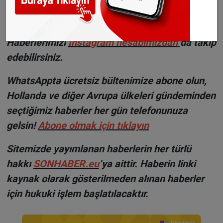
böyle bir tutumu ortak görevimiz olarak
görüyoruz."
H
aberlerimizi
İnsta
gram hesabımızdan
da takip
edebilirsiniz.
WhatsAppta ücretsiz bültenimize abone olun,
Hollanda ve diğer Avrupa ülkeleri gündeminden
seçtiğimiz haberler her gün telefonunuza
gelsin!
Abone olmak için tıklayın
Sitemizde yayımlanan haberlerin her türlü
hakkı
SONHABER.eu
’ya aittir. Haberin linki
kaynak olarak gösterilmeden alınan haberler
için hukuki işlem başlatılacaktır.