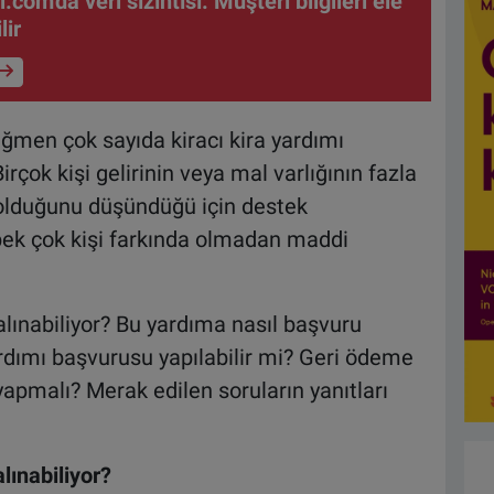
.com'da veri sızıntısı: Müşteri bilgileri ele
lir
ğmen çok sayıda kiracı kira yardımı
çok kişi gelirinin veya mal varlığının fazla
 olduğunu düşündüğü için destek
pek çok kişi farkında olmadan maddi
lınabiliyor? Bu yardıma nasıl başvuru
yardımı başvurusu yapılabilir mi? Geri ödeme
pmalı? Merak edilen soruların yanıtları
lınabiliyor?