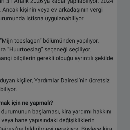
arı 31 Aralık 2026’ya kadar yapılabiliyor. 2024
r. Ancak kişinin veya ev arkadaşının vergi
urumunda istisna uygulanabiliyor.
 “Mijn toeslagen” bölümünden yapılıyor.
nra “Huurtoeslag” seçeneği seçiliyor.
angi bilgilerin gerekli olduğu ayrıntılı şekilde
yan kişiler, Yardımlar Dairesi’nin ücretsiz
iliyor.
ak için ne yapmalı?
a durumunun başlaması, kira yardımı hakkını
i veya hane yapısındaki değişikliklerin
resi’ne bildirilmesi gerekiyor. Böylece kira