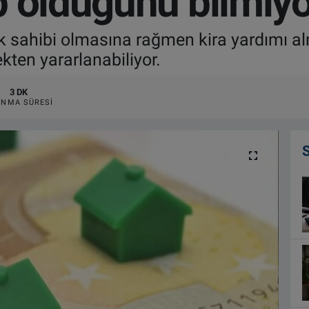
p olduğunu bilmiyo
ak sahibi olmasına rağmen kira yardımı al
ekten yararlanabiliyor.
3 DK
NMA SÜRESI