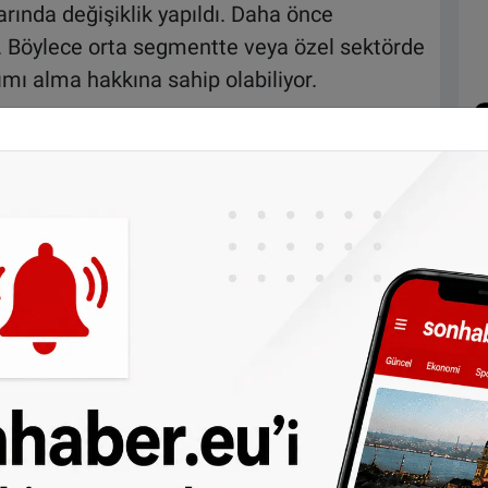
arında değişiklik yapıldı. Daha önce
dı. Böylece orta segmentte veya özel sektörde
dımı alma hakkına sahip olabiliyor.
 tutarına kadar hesaplıyor. 2026 yılında
932
 için yardım verilmiyor. Kiracının her
 kısım ise yaklaşık 200 euro.
iler hiçbir şekilde kira yardımı alamıyordu.
or mu?
dahil edilmiyor. 2026 öncesinde bu giderler
ak yeni düzenlemeyle birlikte bu uygulama
a kira bedelini dikkate alıyor.
mı alınabiliyor?
göre belirleniyor. Ancak izin verilen azami