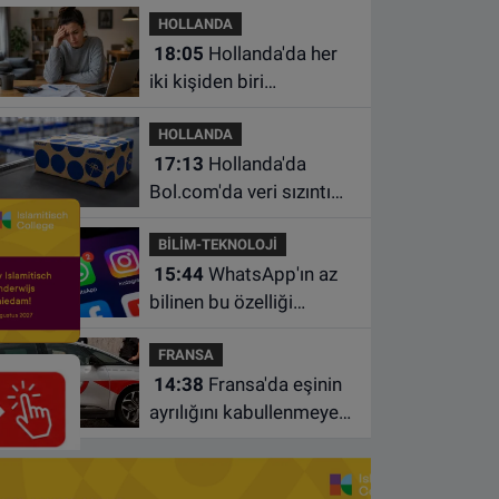
HOLLANDA
18:05
Hollanda'da her
iki kişiden biri
borçlarından utanıyor
HOLLANDA
17:13
Hollanda'da
Bol.com'da veri sızıntısı:
Müşteri bilgileri ele
BİLİM-TEKNOLOJİ
geçirilmiş olabilir
15:44
WhatsApp'ın az
bilinen bu özelliği
sohbetleri daha düzenli
FRANSA
hale getiriyor
14:38
Fransa'da eşinin
ayrılığını kabullenmeyen
baba 17 yaşındaki
oğlunu öldürdü