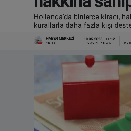
hakkına sahi
VIDEO GALERİ
Hollanda’da binlerce kiracı, h
kurallarla daha fazla kişi dest
ALGEMENE VOORWAARDEN
HABER MERKEZI
10.05.2026 - 11:12
CONTACT
EDITÖR
YAYINLANMA
OKU
Çerez Politikası