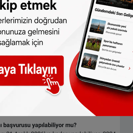
riyor. Bu durum kira tutarına, hanedeki kişi
ğişiyor.
ğrenmesinin en kolay yolu,
Vergi Dairesi’nin
sı yapmak. Sitedeki form
olup olmadığı hem de ne kadar destek
na da bağlı. 2026 yılı için sınır bekâr
 partneri olanlarda toplam
76 bin 958 euro
i toplam mal varlığı üzerinden hesaplanıyor.
mı başvurusu yapılabiliyor mu?