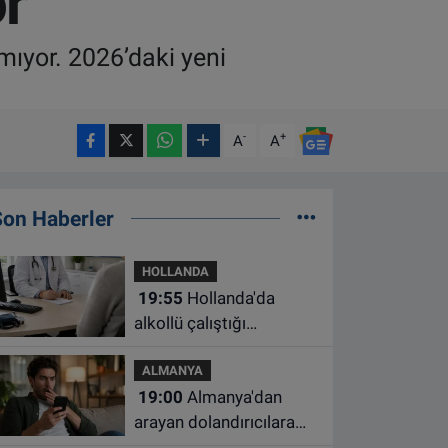
r
mıyor. 2026’daki yeni
-
+
A
A
Son Haberler
HOLLANDA
19:55
Hollanda'da
alkollü çalıştığı
belirlenen aile hekimine
ALMANYA
çalışma yasağı
19:00
Almanya'dan
arayan dolandırıcılara
ait bu numaralara dikkat