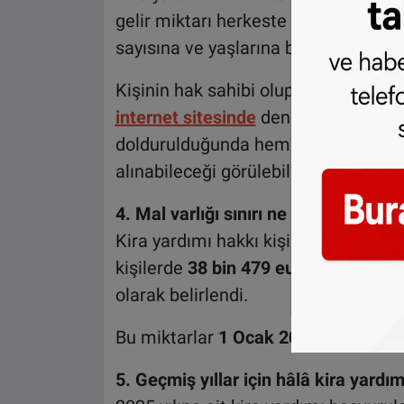
gelir miktarı herkeste farklılık göste
sayısına ve yaşlarına bağlı olarak de
Kişinin hak sahibi olup olmadığını ö
internet sitesinde
deneme hesaplama
doldurulduğunda hem yardım hakkı 
alınabileceği görülebiliyor.
4. Mal varlığı sınırı ne kadar?
Kira yardımı hakkı kişinin mal varlığı
kişilerde
38 bin 479 euro
, evli veya
olarak belirlendi.
Bu miktarlar
1 Ocak 2026
tarihindek
5. Geçmiş yıllar için hâlâ kira yardı