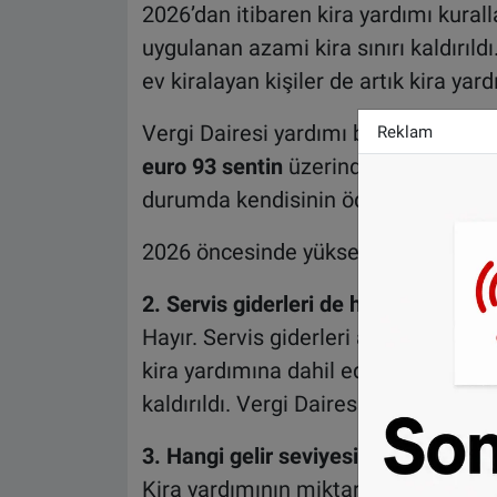
2026’dan itibaren kira yardımı kurall
uygulanan azami kira sınırı kaldırıl
ev kiralayan kişiler de artık kira yar
Vergi Dairesi yardımı belirli bir kira
Reklam
euro 93 sentin
üzerindeki kira bölümü
durumda kendisinin ödemesi gereken
2026 öncesinde yüksek kirası olan kiş
2. Servis giderleri de hesaba katılıy
Hayır. Servis giderleri artık hesaba 
kira yardımına dahil ediliyordu anc
kaldırıldı. Vergi Dairesi artık yalnızc
3. Hangi gelir seviyesinde kira yardı
Kira yardımının miktarı yıllık gelire 