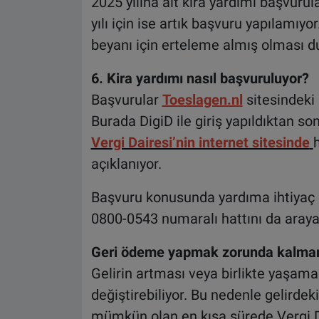
2025 yılına ait kira yardımı başvurul
yılı için ise artık başvuru yapılamıyo
beyanı için erteleme almış olması d
6. Kira yardımı nasıl başvuruluyor?
Başvurular
Toeslagen.nl
sitesindeki
Burada DigiD ile giriş yapıldıktan so
Vergi Dairesi’nin internet sitesinde
h
açıklanıyor.
Başvuru konusunda yardıma ihtiyaç du
0800-0543 numaralı hattını da arayab
Geri ödeme yapmak zorunda kalmam
Gelirin artması veya birlikte yaşam
değiştirebiliyor. Bu nedenle gelirdek
mümkün olan en kısa sürede Vergi Dai