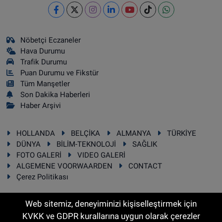
Nöbetçi Eczaneler
Hava Durumu
Trafik Durumu
Puan Durumu ve Fikstür
Tüm Manşetler
Son Dakika Haberleri
Haber Arşivi
HOLLANDA
BELÇİKA
ALMANYA
TÜRKİYE
DÜNYA
BİLİM-TEKNOLOJİ
SAĞLIK
FOTO GALERİ
VIDEO GALERİ
ALGEMENE VOORWAARDEN
CONTACT
Çerez Politikası
Web sitemiz, deneyiminizi kişiselleştirmek için
KVKK ve GDPR kurallarına uygun olarak çerezler