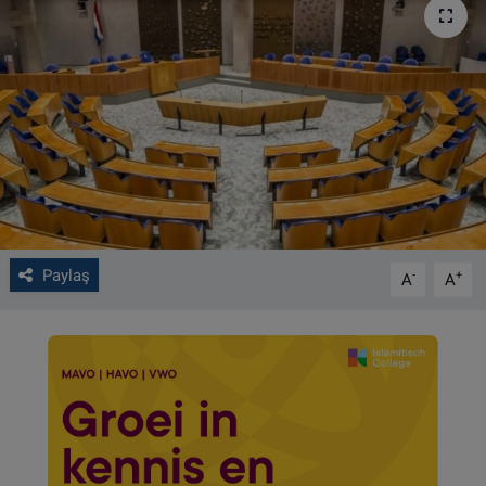
VIDEO GALERİ
ALGEMENE VOORWAARDEN
CONTACT
Çerez Politikası
Paylaş
-
+
A
A