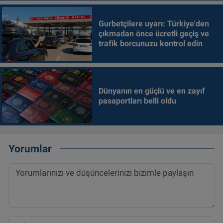
Gurbetçilere uyarı: Türkiye'den
çıkmadan önce ücretli geçiş ve
trafik borcunuzu kontrol edin
Dünyanın en güçlü ve en zayıf
pasaportları belli oldu
Yorumlar