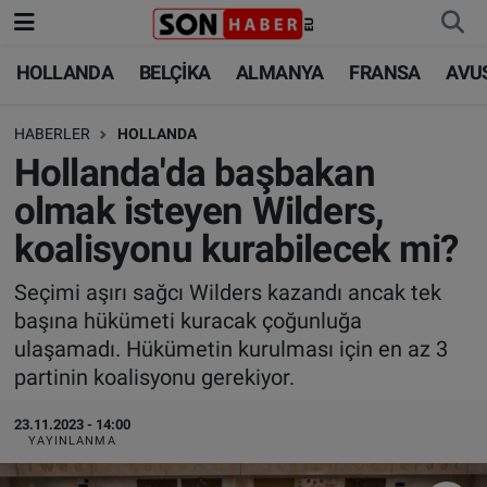
HOLLANDA
BELÇİKA
ALMANYA
FRANSA
AVU
HOLLANDA
HOLLANDA
Nöbetçi Eczaneler
HABERLER
HOLLANDA
BELÇİKA
BELÇİKA
Hava Durumu
Hollanda'da başbakan
ALMANYA
ALMANYA
Trafik Durumu
olmak isteyen Wilders,
koalisyonu kurabilecek mi?
FRANSA
TÜRKİYE
Süper Lig Puan Durumu ve Fikstür
Seçimi aşırı sağcı Wilders kazandı ancak tek
AVUSTURYA
DÜNYA
Tüm Manşetler
başına hükümeti kuracak çoğunluğa
ulaşamadı. Hükümetin kurulması için en az 3
SAĞLIK - YAŞAM
BİLİM-TEKNOLOJİ
Son Dakika Haberleri
partinin koalisyonu gerekiyor.
BİLİM-TEKNOLOJİ
SAĞLIK
Haber Arşivi
23.11.2023 - 14:00
YAYINLANMA
FOTO GALERİ