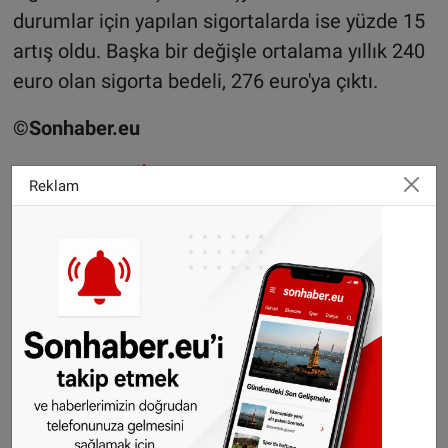
durumlar için yapılan sigortalarda ise yüzde 15
artış oldu. Başka bir değişle ortalama yıllık 240
euro olan sigorta bedeli, 276 euro'ya çıktı.
©Sonhaber.eu
Haberlerimizi
İnsta
gram hesabımızdan
takip
Reklam
edebilirsiniz.
WhatsAppta ücretsiz bültenimize abone olun,
Hollanda ve diğer Avrupa ülkeleri gündeminden
seçtiğimiz haberler her gün telefonunuza
gelsin!
Abone olmak için tıklayın
Sitemizde yayımlanan haberlerin her türlü
hakkı
SONHABER.eu
’ya aittir. Haberin linki