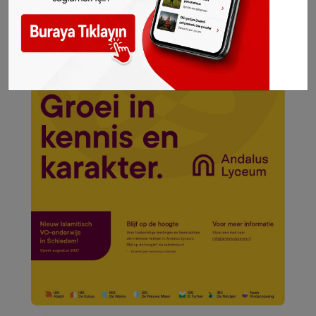
kaynak olarak gösterilmeden alınan haberler
için hukuki işlem başlatılacaktır.