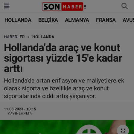
HOLLANDA
BELÇİKA
ALMANYA
FRANSA
AVU
HOLLANDA
HOLLANDA
Nöbetçi Eczaneler
HABERLER
HOLLANDA
BELÇİKA
BELÇİKA
Hava Durumu
Hollanda'da araç ve konut
ALMANYA
ALMANYA
Trafik Durumu
sigortası yüzde 15'e kadar
arttı
FRANSA
TÜRKİYE
Süper Lig Puan Durumu ve Fikstür
Hollanda’da artan enflasyon ve maliyetlere ek
AVUSTURYA
DÜNYA
Tüm Manşetler
olarak sigorta ve özellikle araç ve konut
sigortalarında ciddi artış yaşanıyor.
SAĞLIK - YAŞAM
BİLİM-TEKNOLOJİ
Son Dakika Haberleri
11.03.2023 - 10:15
BİLİM-TEKNOLOJİ
SAĞLIK
Haber Arşivi
YAYINLANMA
FOTO GALERİ