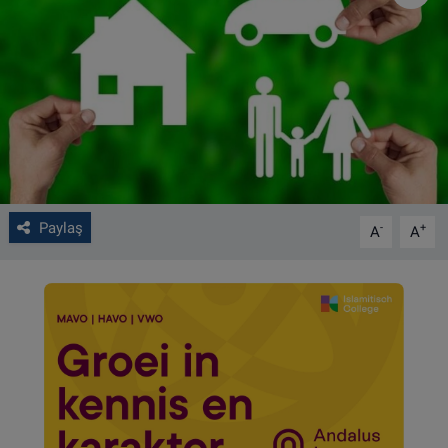
VIDEO GALERİ
ALGEMENE VOORWAARDEN
CONTACT
Çerez Politikası
Paylaş
-
+
A
A