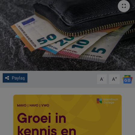
VIDEO GALERİ
ALGEMENE VOORWAARDEN
CONTACT
Çerez Politikası
Paylaş
-
+
A
A