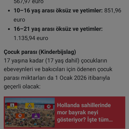
567,97 euro
10–16 yaş arası öksüz ve yetimler:
851,96
euro
16–21 yaş arası öksüz ve yetimler:
1.135,94 euro
Çocuk parası (Kinderbijslag)
17 yaşına kadar (17 yaş dahil) çocukların
ebeveynleri ve bakıcıları için ödenen çocuk
parası miktarları da 1 Ocak 2026 itibarıyla
geçerli olacak:
Hollanda sahillerinde
mor bayrak neyi
gösteriyor? İşte tüm
bayrakların anlamı