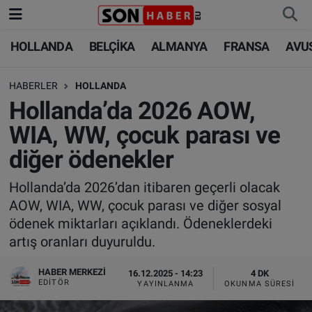
HOLLANDA
BELÇİKA
ALMANYA
FRANSA
AVU
HOLLANDA
HOLLANDA
Nöbetçi Eczaneler
HABERLER
HOLLANDA
BELÇİKA
BELÇİKA
Hava Durumu
Hollanda’da 2026 AOW,
ALMANYA
ALMANYA
Trafik Durumu
WIA, WW, çocuk parası ve
diğer ödenekler
FRANSA
TÜRKİYE
Süper Lig Puan Durumu ve Fikstür
Hollanda’da 2026’dan itibaren geçerli olacak
AVUSTURYA
DÜNYA
Tüm Manşetler
AOW, WIA, WW, çocuk parası ve diğer sosyal
ödenek miktarları açıklandı. Ödeneklerdeki
SAĞLIK - YAŞAM
BİLİM-TEKNOLOJİ
Son Dakika Haberleri
artış oranları duyuruldu.
BİLİM-TEKNOLOJİ
SAĞLIK
Haber Arşivi
HABER MERKEZI
16.12.2025 - 14:23
4 DK
EDITÖR
YAYINLANMA
OKUNMA SÜRESI
FOTO GALERİ