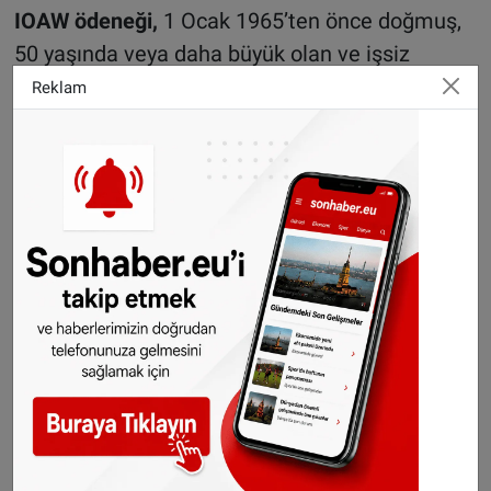
IOAW ödeneği,
1 Ocak 1965’ten önce doğmuş,
50 yaşında veya daha büyük olan ve işsiz
kaldığında devlet emeklilik yaşına henüz
Reklam
ulaşmamış uzun süreli işsiz kişilere veriliyor.
IOAZ ödeneği
ise 55 yaşından itibaren devlet
emeklilik yaşına kadar olan eski serbest
meslek sahiplerine veya işlerini sonlandırmak
zorunda kalanlara sağlanıyor.
WW, WIA, WAO ve ZW ödenekleri
1 Ocak 2026 itibarıyla
WAO
(Malulen Emeklilik),
WIA
(Çalışma kapasitesine göre gelir),
WW
(İşsizlik) ve
ZW
(Hastalık) ödenekleri
yüzde
2,16
oranında artırılacak.
Aynı tarihten itibaren azami günlük brüt ücret