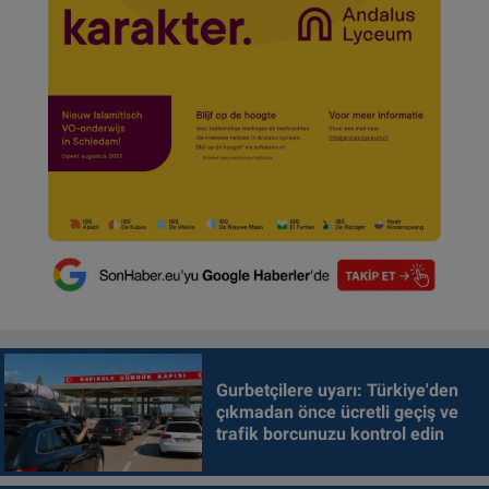
Gurbetçilere uyarı: Türkiye'den
çıkmadan önce ücretli geçiş ve
trafik borcunuzu kontrol edin