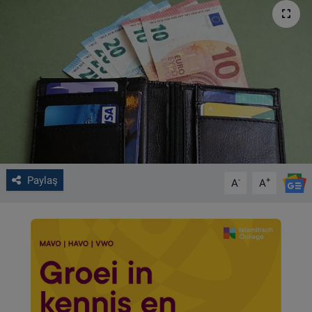
VIDEO GALERİ
ALGEMENE VOORWAARDEN
CONTACT
Çerez Politikası
Paylaş
-
+
A
A