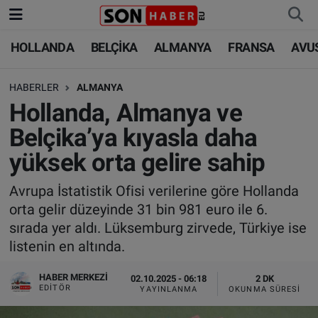
HOLLANDA
BELÇİKA
ALMANYA
FRANSA
AVU
HOLLANDA
HOLLANDA
Nöbetçi Eczaneler
HABERLER
ALMANYA
BELÇİKA
BELÇİKA
Hava Durumu
Hollanda, Almanya ve
ALMANYA
ALMANYA
Trafik Durumu
Belçika’ya kıyasla daha
yüksek orta gelire sahip
FRANSA
TÜRKİYE
Süper Lig Puan Durumu ve Fikstür
Avrupa İstatistik Ofisi verilerine göre Hollanda
AVUSTURYA
DÜNYA
Tüm Manşetler
orta gelir düzeyinde 31 bin 981 euro ile 6.
sırada yer aldı. Lüksemburg zirvede, Türkiye ise
SAĞLIK - YAŞAM
BİLİM-TEKNOLOJİ
Son Dakika Haberleri
listenin en altında.
BİLİM-TEKNOLOJİ
SAĞLIK
Haber Arşivi
HABER MERKEZI
02.10.2025 - 06:18
2 DK
EDITÖR
YAYINLANMA
OKUNMA SÜRESI
FOTO GALERİ