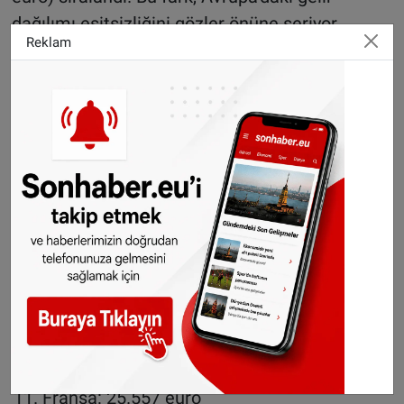
dağılımı eşitsizliğini gözler önüne seriyor.
Reklam
Ülkelere göre orta gelir düzeyi
Lüksemburg: 50.799 euro
Norveç: 40.432 euro
Danimarka: 34.843 euro
Avusturya: 33.210 euro
İrlanda: 33.013 euro
Hollanda: 31.981 euro
Belçika: 30.392 euro
Finlandiya: 28.693 euro
Almanya: 27.619 euro
İsveç: 26.915 euro
Fransa: 25.557 euro