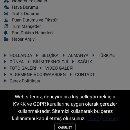
Nöbetçi Eczaneler
Hava Durumu
Trafik Durumu
Puan Durumu ve Fikstür
Tüm Manşetler
Son Dakika Haberleri
Haber Arşivi
HOLLANDA
BELÇİKA
ALMANYA
TÜRKİYE
DÜNYA
BİLİM-TEKNOLOJİ
SAĞLIK
FOTO GALERİ
VIDEO GALERİ
ALGEMENE VOORWAARDEN
CONTACT
Çerez Politikası
Web sitemiz, deneyiminizi kişiselleştirmek için
KVKK ve GDPR kurallarına uygun olarak çerezler
RSS
Copyright © 2025 Sonhaber.eu Her hakkı saklıdır.
kullanmaktadır. Sitemizi kullanarak bu çerez
kullanımını kabul etmiş olursunuz.
Çerez (cookie)
Haber Yazılımı:
TE Bilişim
KABUL ET