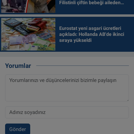
Filistinli çiftin bebeği aileden
alındı
Eurostat yeni asgari ücretleri
açıkladı: Hollanda AB'de ikinci
sıraya yükseldi
Yorumlar
Gönder