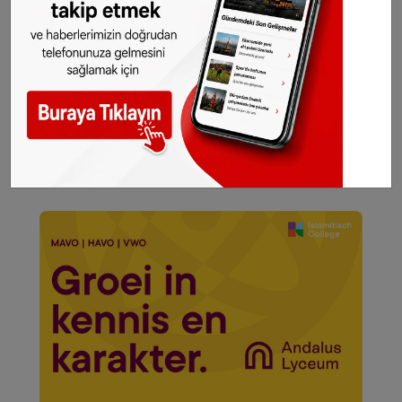
Fransa’daki gıda güvenliği kurumları, alınan hızlı
önlemler sayesinde daha büyük bir sağlık
krizinin önüne geçildiğini açıkladı.
Vatandaşlardan, satın aldıkları yumurta
paketlerini vakit kaybetmeden kontrol etmeleri
istendi.
©Sonhaber.eu