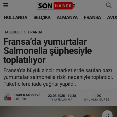
HOLLANDA
BELÇİKA
ALMANYA
FRANSA
AVU
HOLLANDA
HOLLANDA
Nöbetçi Eczaneler
HABERLER
FRANSA
BELÇİKA
BELÇİKA
Hava Durumu
Fransa’da yumurtalar
ALMANYA
ALMANYA
Trafik Durumu
Salmonella şüphesiyle
toplatılıyor
FRANSA
TÜRKİYE
Süper Lig Puan Durumu ve Fikstür
Fransa’da büyük zincir marketlerde satılan bazı
AVUSTURYA
DÜNYA
Tüm Manşetler
yumurtalar salmonella riski nedeniyle toplatıldı.
Tüketicilere iade çağrısı yapıldı.
SAĞLIK - YAŞAM
BİLİM-TEKNOLOJİ
Son Dakika Haberleri
HABER MERKEZI
22.08.2025 - 10:38
1 DK
BİLİM-TEKNOLOJİ
SAĞLIK
Haber Arşivi
EDITÖR
YAYINLANMA
OKUNMA SÜRESI
FOTO GALERİ