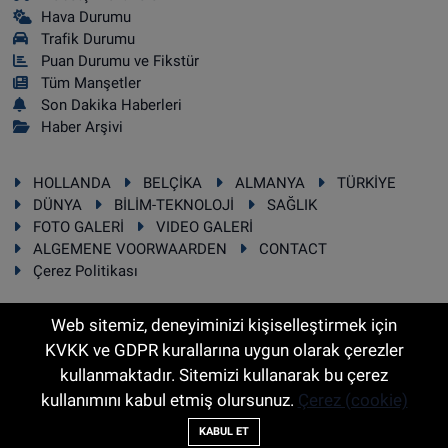
Hava Durumu
Trafik Durumu
Puan Durumu ve Fikstür
Tüm Manşetler
Son Dakika Haberleri
Haber Arşivi
HOLLANDA
BELÇİKA
ALMANYA
TÜRKİYE
DÜNYA
BİLİM-TEKNOLOJİ
SAĞLIK
FOTO GALERİ
VIDEO GALERİ
ALGEMENE VOORWAARDEN
CONTACT
Çerez Politikası
Web sitemiz, deneyiminizi kişiselleştirmek için
KVKK ve GDPR kurallarına uygun olarak çerezler
RSS
Copyright © 2025 Sonhaber.eu Her hakkı saklıdır.
kullanmaktadır. Sitemizi kullanarak bu çerez
kullanımını kabul etmiş olursunuz.
Çerez (cookie)
Haber Yazılımı:
TE Bilişim
KABUL ET