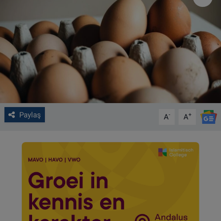
VIDEO GALERİ
ALGEMENE VOORWAARDEN
CONTACT
Çerez Politikası
Paylaş
-
+
A
A