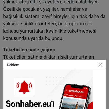
yüksek ateş gibi şikâyetlere neden olabiliyor.
Özellikle çocuklar, yaşlılar, hamileler ve
bağışıklık sistemi zayıf bireyler için risk daha da
yüksek. Sağlık otoriteleri, bu grupların söz
konusu yumurtaları kesinlikle tüketmemesi
konusunda uyarıda bulundu.
Tüketicilere iade çağrısı
Tüketiciler, satın aldıkları riskli yumurtaları
marketlere iade ederek ücretlerini geri
Reklam
alabilecek. Ayrıca yumurtaların temas ettiği
mutfak yüzeylerinin ve mutfak gereçlerinin
sıcak su ve dezenfektan ile temizlenmesi
tavsiye edildi.
“Hızlı önlem, olası krizden korudu”