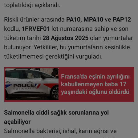
toplatıldığı açıklandı.
Riskli ürünler arasında
PA10, MPA10
ve
PAP12
kodlu,
1FRVEF01
lot numarasına sahip ve son
tüketim tarihi
28 Ağustos 2025
olan yumurtalar
bulunuyor. Yetkililer, bu yumurtaların kesinlikle
tüketilmemesi gerektiğini vurguladı.
Fransa'da eşinin ayrılığını
kabullenmeyen baba 17
yaşındaki oğlunu öldürdü
Salmonella ciddi sağlık sorunlarına yol
açabiliyor
Salmonella bakterisi; ishal, karın ağrısı ve