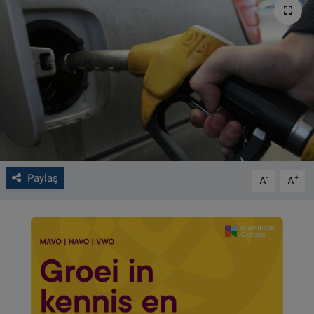
VIDEO GALERİ
ALGEMENE VOORWAARDEN
CONTACT
Çerez Politikası
Paylaş
-
+
A
A