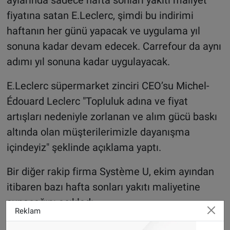
fiyatına satan E.Leclerc, şimdi bu indirimi
haftanın her günü yapacak ve uygulama yıl
sonuna kadar devam edecek. Carrefour da aynı
adımı yıl sonuna kadar uygulayacak.
E.Leclerc süpermarket zinciri CEO’su Michel-
Édouard Leclerc "Topluluk adına ve fiyat
artışları nedeniyle zorlanan ve alım gücü baskı
altında olan müşterilerimizle dayanışma
içindeyiz" şeklinde açıklama yaptı.
Bir diğer rakip firma Système U, ekim ayından
itibaren bazı hafta sonları yakıtı maliyetine
sunacağını açıkladı.
Reklam
ANWB'ye göre şu anda, Fransız benzin