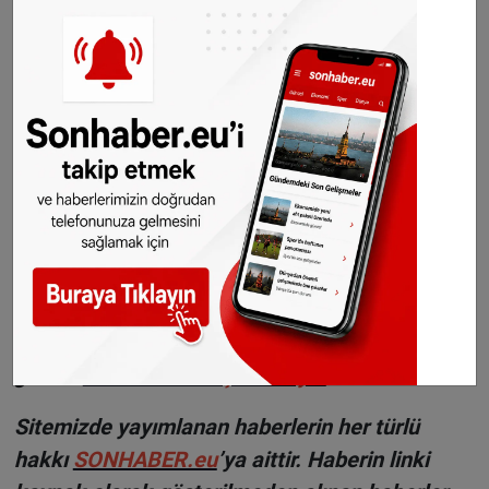
istasyonlarındaki ortalama benzin satış fiyatı
yaklaşık 1,94 euro civarında. Hollanda'da
ortalama fiyat 2,20 euro civarında.
©Sonhaber.eu
H
aberlerimizi
İnsta
gram hesabımızdan
da takip
edebilirsiniz.
WhatsAppta ücretsiz bültenimize abone olun,
Hollanda ve diğer Avrupa ülkeleri gündeminden
seçtiğimiz haberler her gün telefonunuza
gelsin!
Abone olmak için tıklayın
Sitemizde yayımlanan haberlerin her türlü
hakkı
SONHABER.eu
’ya aittir. Haberin linki