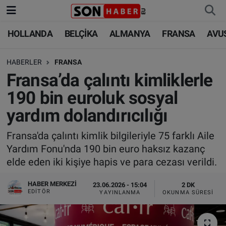
HOLLANDA
BELÇİKA
ALMANYA
FRANSA
AVU
HOLLANDA
HOLLANDA
Nöbetçi Eczaneler
HABERLER
FRANSA
BELÇİKA
BELÇİKA
Hava Durumu
Fransa’da çalıntı kimliklerle
ALMANYA
ALMANYA
Trafik Durumu
190 bin euroluk sosyal
yardım dolandırıcılığı
FRANSA
TÜRKİYE
Süper Lig Puan Durumu ve Fikstür
Fransa'da çalıntı kimlik bilgileriyle 75 farklı Aile
AVUSTURYA
DÜNYA
Tüm Manşetler
Yardım Fonu'nda 190 bin euro haksız kazanç
elde eden iki kişiye hapis ve para cezası verildi.
SAĞLIK - YAŞAM
BİLİM-TEKNOLOJİ
Son Dakika Haberleri
HABER MERKEZI
23.06.2026 - 15:04
2 DK
BİLİM-TEKNOLOJİ
SAĞLIK
Haber Arşivi
EDITÖR
YAYINLANMA
OKUNMA SÜRESI
FOTO GALERİ