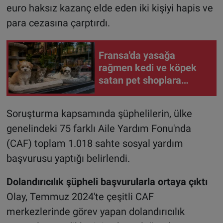
euro haksız kazanç elde eden iki kişiyi hapis ve
para cezasına çarptırdı.
Fransa'da yasağa
rağmen kedi ve köpek
satan pet shoplara
hayvan başına 1.500
euro ceza
Soruşturma kapsamında şüphelilerin, ülke
genelindeki 75 farklı Aile Yardım Fonu'nda
(CAF) toplam 1.018 sahte sosyal yardım
başvurusu yaptığı belirlendi.
Dolandırıcılık şüpheli başvurularla ortaya çıktı
Olay, Temmuz 2024'te çeşitli CAF
merkezlerinde görev yapan dolandırıcılık