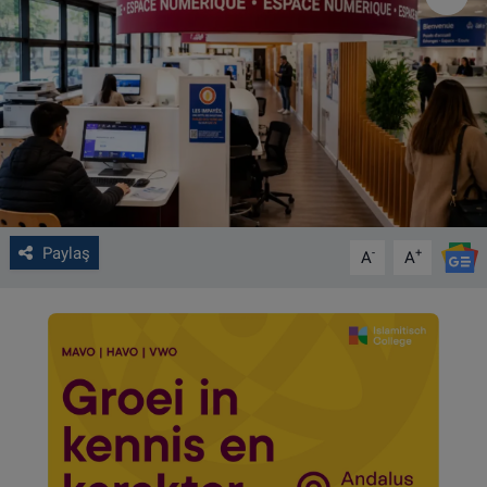
VIDEO GALERİ
ALGEMENE VOORWAARDEN
CONTACT
Çerez Politikası
Paylaş
-
+
A
A