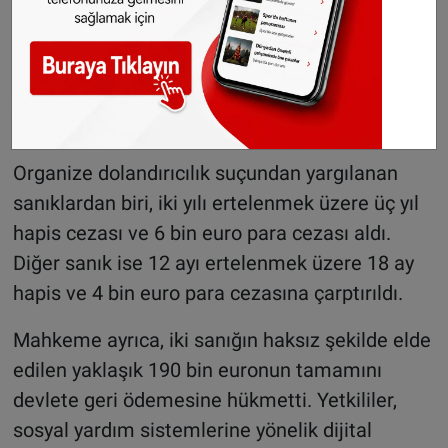
Mahkemeden hapis ve geri ödeme kararı
Geniş çaplı soruşturmanın ardından yakalanan
iki sanık, 9 Haziran 2026 tarihinde Nanterre
Asliye Mahkemesi'nde hakim karşısına çıktı.
Organize dolandırıcılık suçundan yargılanan
sanıklardan biri, iki yılı ertelenmek üzere üç yıl
hapis cezası ve 6 bin euro para cezası aldı.
Diğer sanık ise 12 ayı ertelenmek üzere 18 ay
hapis ve 4 bin euro para cezasına çarptırıldı.
Mahkeme ayrıca, iki sanığın haksız şekilde elde
edilen yaklaşık 190 bin euronun tamamını
devlete geri ödemesine hükmetti. Yetkililer,
sosyal yardım sistemlerine yönelik dijital