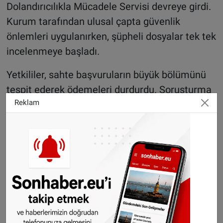
Dolandırıcılıkla Mücadele Servisi devreye girdi.
Kurum tarafından ulusal çapta güvenlik
önlemleri uygulanırken, şüpheli dosyalar tek tek
incelenmeye başladı.
Yetkililer, sahte başvuruların büyük bölümünü
tespit ederek ödemeleri durdurdu. Soruşturma
Reklam
dosyasına göre dolandırıcılar toplamda 400 bin
euroyu aşan bir vurgun girişiminde bulundu.
Ancak güvenlik sistemlerinin devreye girmesi
sayesinde bu miktarın yaklaşık yarısı bloke
edildi.
Buna rağmen sistem tamamen durdurulana
kadar yaklaşık 190 bin euro dolandırıcıların
hesaplarına aktarıldı.