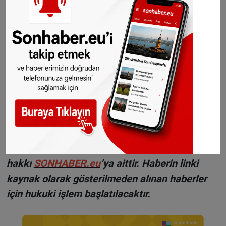
©Sonhaber.eu
Haberlerimizi
İnstagram
,
TikTok
ve
Youtube
hesaplarımızdan da takip
edebilirsiniz.
WhatsAppta ücretsiz bültenimize abone olun,
Hollanda ve diğer Avrupa ülkeleri gündeminden
seçtiğimiz haberler her gün telefonunuza
gelsin!
Abone olmak için tıklayın
Sitemizde yayımlanan haberlerin her türlü
hakkı
SONHABER.eu
’ya aittir. Haberin linki
kaynak olarak gösterilmeden alınan haberler
için hukuki işlem başlatılacaktır.