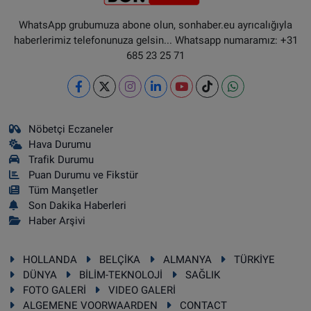
WhatsApp grubumuza abone olun, sonhaber.eu ayrıcalığıyla
haberlerimiz telefonunuza gelsin... Whatsapp numaramız: +31
685 23 25 71
Nöbetçi Eczaneler
Hava Durumu
Trafik Durumu
Puan Durumu ve Fikstür
Tüm Manşetler
Son Dakika Haberleri
Haber Arşivi
HOLLANDA
BELÇİKA
ALMANYA
TÜRKİYE
DÜNYA
BİLİM-TEKNOLOJİ
SAĞLIK
FOTO GALERİ
VIDEO GALERİ
ALGEMENE VOORWAARDEN
CONTACT