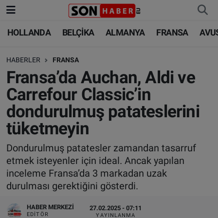
HOLLANDA
BELÇİKA
ALMANYA
FRANSA
AVU
HOLLANDA
HOLLANDA
Nöbetçi Eczaneler
HABERLER
FRANSA
BELÇİKA
BELÇİKA
Hava Durumu
Fransa’da Auchan, Aldi ve
ALMANYA
ALMANYA
Trafik Durumu
Carrefour Classic’in
dondurulmuş patateslerini
FRANSA
TÜRKİYE
Süper Lig Puan Durumu ve Fikstür
tüketmeyin
AVUSTURYA
DÜNYA
Tüm Manşetler
Dondurulmuş patatesler zamandan tasarruf
etmek isteyenler için ideal. Ancak yapılan
SAĞLIK - YAŞAM
BİLİM-TEKNOLOJİ
Son Dakika Haberleri
inceleme Fransa’da 3 markadan uzak
durulması gerektiğini gösterdi.
BİLİM-TEKNOLOJİ
SAĞLIK
Haber Arşivi
HABER MERKEZI
27.02.2025 - 07:11
FOTO GALERİ
EDITÖR
YAYINLANMA