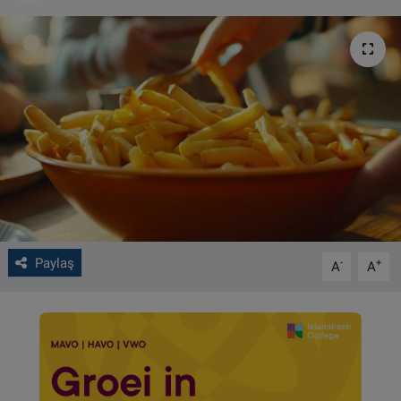
VIDEO GALERİ
ALGEMENE VOORWAARDEN
CONTACT
Çerez Politikası
Paylaş
-
+
A
A