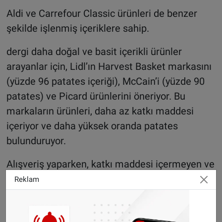
Aldi ve Carrefour Classic ürünleri de benzer
şekilde işlenmiş içeriklere sahip.
dergi daha doğal ve basit içerikli ürünler
arayanlar için, Lidl’ın Harvest Basket markasını
(yüzde 96 patates içeriği), McCain’i (yüzde 90
patates) ve Picard ürünlerini öneriyor. Bu
markaların ürünleri, daha az katkı maddesi
içeriyor ve daha yüksek oranda patates
bulunduruyor.
Alışveriş yaparken, katkı maddesi içermeyen ve
yüksek oranda patates içeren markaları tercih
Reklam
etmek, hem kısa hem de uzun vadede
sağlığınızı korumanıza yardımcı olabilir.