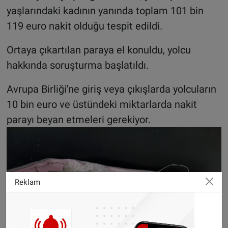
yaşlarındaki kadının yanında toplam 101 bin
119 euro nakit olduğu tespit edildi.
Ortaya çıkartılan paraya el konuldu, yolcu
hakkında soruşturma başlatıldı.
Avrupa Birliği'ne giriş veya çıkışlarda yolcuların
10 bin euro ve üstündeki miktarlarda nakit
parayı beyan etmeleri gerekiyor.
Reklam