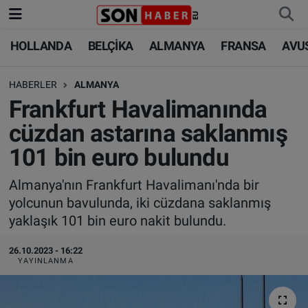
HOLLANDA
BELÇİKA
ALMANYA
FRANSA
AVU
HOLLANDA
HOLLANDA
Nöbetçi Eczaneler
HABERLER
ALMANYA
BELÇİKA
BELÇİKA
Hava Durumu
Frankfurt Havalimanında
ALMANYA
ALMANYA
Trafik Durumu
cüzdan astarına saklanmış
101 bin euro bulundu
FRANSA
TÜRKİYE
Süper Lig Puan Durumu ve Fikstür
Almanya'nın Frankfurt Havalimanı'nda bir
AVUSTURYA
DÜNYA
Tüm Manşetler
yolcunun bavulunda, iki cüzdana saklanmış
yaklaşık 101 bin euro nakit bulundu.
SAĞLIK - YAŞAM
BİLİM-TEKNOLOJİ
Son Dakika Haberleri
26.10.2023 - 16:22
BİLİM-TEKNOLOJİ
SAĞLIK
Haber Arşivi
YAYINLANMA
FOTO GALERİ