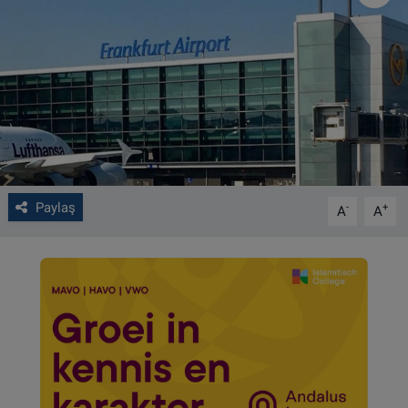
VIDEO GALERİ
ALGEMENE VOORWAARDEN
CONTACT
Çerez Politikası
Paylaş
-
+
A
A