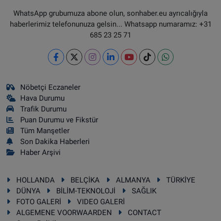
WhatsApp grubumuza abone olun, sonhaber.eu ayrıcalığıyla
haberlerimiz telefonunuza gelsin... Whatsapp numaramız: +31
685 23 25 71
Nöbetçi Eczaneler
Hava Durumu
Trafik Durumu
Puan Durumu ve Fikstür
Tüm Manşetler
Son Dakika Haberleri
Haber Arşivi
HOLLANDA
BELÇİKA
ALMANYA
TÜRKİYE
DÜNYA
BİLİM-TEKNOLOJİ
SAĞLIK
FOTO GALERİ
VIDEO GALERİ
ALGEMENE VOORWAARDEN
CONTACT