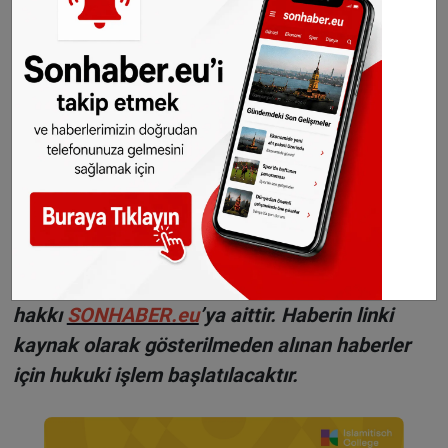
©Sonhaber.eu
H
aberlerimizi
İnsta
gram hesabımızdan
da takip
edebilirsiniz.
WhatsAppta ücretsiz bültenimize abone olun,
Hollanda ve diğer Avrupa ülkeleri gündeminden
seçtiğimiz haberler her gün telefonunuza
gelsin!
Abone olmak için tıklayın
Sitemizde yayımlanan haberlerin her türlü
hakkı
SONHABER.eu
’ya aittir. Haberin linki
kaynak olarak gösterilmeden alınan haberler
için hukuki işlem başlatılacaktır.