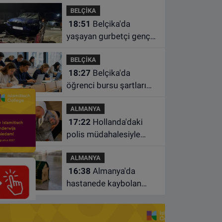
BELÇİKA
süre uzatıldı
18:51
Belçika'da
yaşayan gurbetçi genç
Türkiye'de geçirdiği
BELÇİKA
kazada hayatını kaybetti
18:27
Belçika'da
öğrenci bursu şartları
değişiyor: Yeterli sayıda
ALMANYA
ders almayan burs
17:22
Hollanda'daki
alamayacak
polis müdahalesiyle
gündeme gelen Filistinli
ALMANYA
çiftin bebeği aileden
16:38
Almanya'da
alındı
hastanede kaybolan
bebeğin cenazesi
çamaşır makinesinde
bulundu