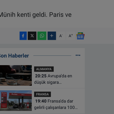
ünih kenti geldi. Paris ve
-
+
A
A
Son Haberler
ALMANYA
20:25
Avrupa’da en
düşük sigara
kullanımının Hollanda ve
FRANSA
Belçika’da olduğu
19:40
Fransa'da dar
açıklandı
gelirli çalışanlara 100
euro yakıt desteği için