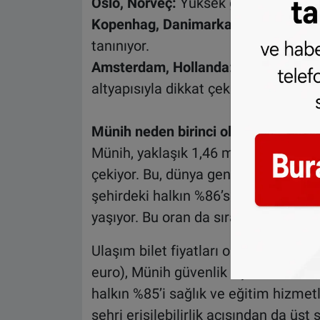
Oslo, Norveç:
Yüksek güvenlik seviye
Kopenhag, Danimarka:
Yüksek toplu
tanınıyor.
Amsterdam, Hollanda:
1.090.608 km'
altyapısıyla dikkat çekiyor.
Münih neden birinci oldu?
Münih, yaklaşık 1,46 milyon kilometre
çekiyor. Bu, dünya genelinde en uzun 
şehirdeki halkın %86’sı arabasız bö
yaşıyor. Bu oran da sıralamada ikinc
Ulaşım bilet fiyatları ortalamanın üz
euro), Münih güvenlik açısından list
halkın %85’i sağlık ve eğitim hizmetl
şehri erişilebilirlik açısından da üst s