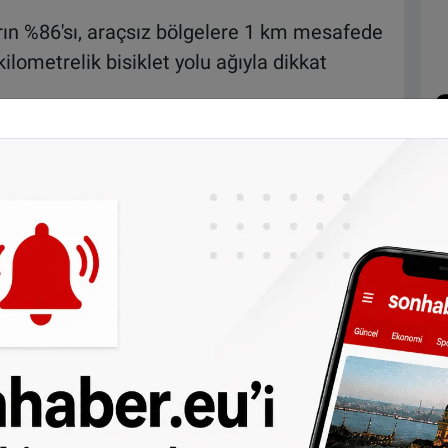
ın %86'sı, araçsız bölgelere 1 km mesafede
ilometrelik bisiklet yolu ağıyla dikkat
li toplu taşıma ve kolay erişilebilir kafe ve
, uygun fiyatlı toplu taşıma ve kompakt
araçsız bölgelere 1 km mesafede yaşıyor.
ağına sahip.
sız bölgeleri ve etkili toplu taşıma sistemiyle
u taşıma ve yaygın yaya yollarıyla dikkat
yürüyüş yollarının bolluğuyla öne çıkıyor.