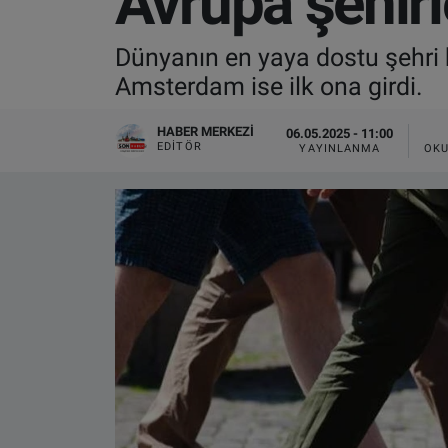
Avrupa şehirl
VIDEO GALERİ
Dünyanın en yaya dostu şehri b
Amsterdam ise ilk ona girdi.
ALGEMENE VOORWAARDEN
HABER MERKEZI
06.05.2025 - 11:00
CONTACT
EDITÖR
YAYINLANMA
OKU
Çerez Politikası