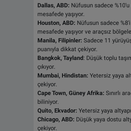
Dallas, ABD:
Nüfusun sadece %10'u e
mesafede yaşıyor.
Houston, ABD:
Nüfusun sadece %8'i 
mesafede yaşıyor ve araçsız bölgeler
Manila, Filipinler:
Sadece 11 yürüyüş
puanıyla dikkat çekiyor.
Bangkok, Tayland
: Düşük toplu taşım
çıkıyor.
Mumbai, Hindistan:
Yetersiz yaya al
çekiyor.
Cape Town, Güney Afrika:
Sınırlı ar
biliniyor.
Quito, Ekvador:
Yetersiz yaya altyap
Chicago, ABD:
Düşük yaya dostu altya
çekiyor.