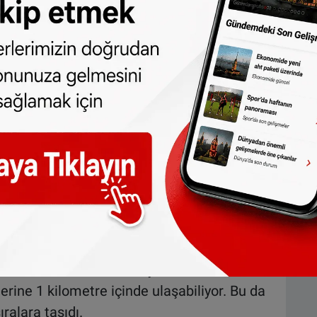
si ve yaya dostu alanlarıyla biliniyor.
 taşıma puanı ve güvenlik seviyesiyle
lik bisiklet yolu ağıyla ve yaya dostu
 uzunluğundaki bisiklet yolu ağı ile dikkat
ikinci bisiklet ağı anlamına geliyor. Ayrıca,
lgelere yalnızca 1 kilometre mesafede
i en yüksek değer.
erinde olsa da (tek yönlü bilet yaklaşık 3,50
enin dördüncü sırasında yer aldı. Dahası,
erine 1 kilometre içinde ulaşabiliyor. Bu da
ıralara taşıdı.