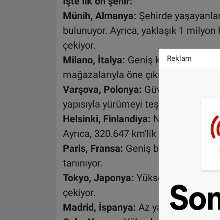
İşte ilk on şehir:
Münih, Almanya:
Şehirde yaşayanlar
bulunuyor. Ayrıca, yaklaşık 1 milyon k
çekiyor.
Reklam
Milano, İtalya:
Geniş kaldırımlar, etki
mağazalarıyla öne çıkıyor.
Varşova, Polonya:
Güvenli sokakları
yapısıyla yürümeyi teşvik ediyor.
Helsinki, Finlandiya:
Nüfusun %85'i 
Ayrıca, 320.647 km'lik bisiklet yolu 
Paris, Fransa:
Geniş bulvarları, araç
tanınıyor.
Tokyo, Japonya:
Yüksek kaliteli topl
çekiyor.
Madrid, İspanya:
Az yağış alması ve 