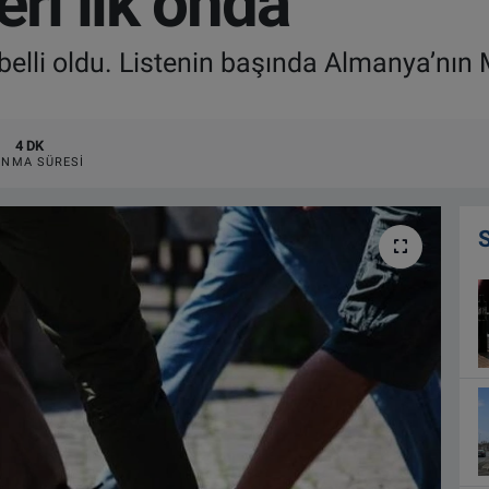
eri ilk onda
elli oldu. Listenin başında Almanya’nın M
4 DK
NMA SÜRESI