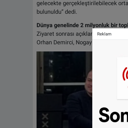
gelecekte gerçekleştirilebilecek orta
bulunuldu” dedi.
Dünya genelinde 2 milyonluk bir top
Ziyaret sonrası açıklamalarda bulun
Reklam
Orhan Demirci, Nogay Türkleri’nin dü