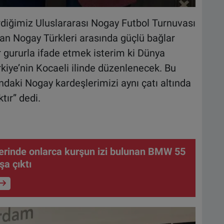
irdiğimiz Uluslararası Nogay Futbol Turnuvası
şayan Nogay Türkleri arasında güçlü bağlar
r gururla ifade etmek isterim ki Dünya
rkiye’nin Kocaeli ilinde düzenlenecek. Bu
ndaki Nogay kardeşlerimizi aynı çatı altında
tır” dedi.
erinde onlarca kurşun izi bulunan BMW 55
şa çıktı