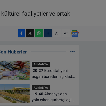
ültürel faaliyetler ve ortak
-
+
A
A
Son Haberler
ALMANYA
20:27
Eurostat yeni
asgari ücretleri açıkladı:
Hollanda AB'de ikinci
ALMANYA
sıraya yükseldi
19:40
Almanya’dan
yola çıkan gurbetçi eşini
Hırvatistan’da benzin