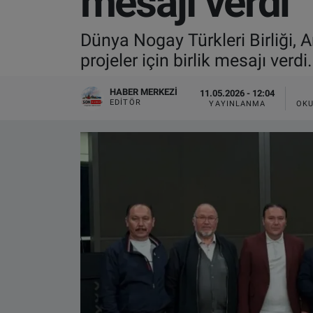
mesajı verdi
VIDEO GALERİ
Dünya Nogay Türkleri Birliği, 
projeler için birlik mesajı verdi.
ALGEMENE VOORWAARDEN
HABER MERKEZI
11.05.2026 - 12:04
CONTACT
EDITÖR
YAYINLANMA
OKU
Çerez Politikası