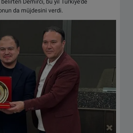
 belirten Demirci, bu yıl Türkiye’de
onun da müjdesini verdi.