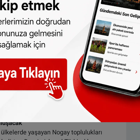
a genelinde yaklaşık 2 milyon Nogay Türkü
ez Cumhuriyeti, Dağıstan, Stavropol,
 üzere Romanya, Litvanya, Bulgaristan,
önemli Nogay toplulukları bulunmaktadır.
ç ve Hollanda’da güçlü bir Nogay topluluğu
uluşacak
ı ülkelerde yaşayan Nogay toplulukları