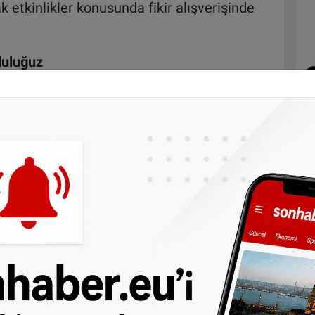
k etkinlikler konusunda fikir alışverişinde
luluğuz
an Hollanda Nogay Türkleri Vakfı Başkanı
nya genelindeki yaygınlığına vurgu yaptı.