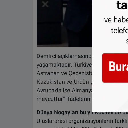
Demirci açıklamasında, “Bugün düny
yaşamaktadır. Türkiye, Karaçay-Çerk
Astrahan ve Çeçenistan başta olmak
Kazakistan ve Ürdün gibi ülkelerde 
Avrupa’da ise Almanya, Norveç, İsve
mevcuttur” ifadelerini kullandı.
Dünya Nogayları bu yıl Kocaeli’de b
Uluslararası organizasyonların farkl