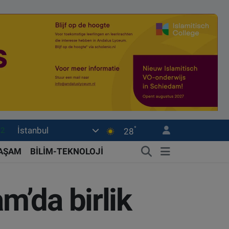
°
İstanbul
17
28
27
YAŞAM
BİLİM-TEKNOLOJİ
35
59
’da birlik
19
.2