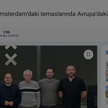
Amsterdam’daki temaslarında Avrupa’daki k
2 DK
NMA SÜRESI