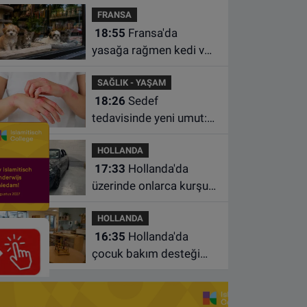
FRANSA
istasyonunda unuttu
18:55
Fransa'da
yasağa rağmen kedi ve
köpek satan pet
SAĞLIK - YAŞAM
shoplara hayvan başına
18:26
Sedef
1.500 euro ceza
tedavisinde yeni umut:
Bazı hastaların neden
HOLLANDA
iyileşmediği bulundu
17:33
Hollanda'da
üzerinde onlarca kurşun
izi bulunan BMW 55 bin
HOLLANDA
euroya satışa çıktı
16:35
Hollanda'da
çocuk bakım desteği
artsa da ailelerin çoğu
hâlâ ek ödeme yapıyor