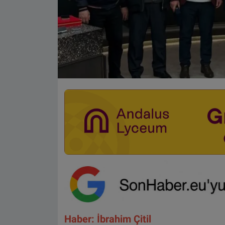
Haber: İbrahim Çitil